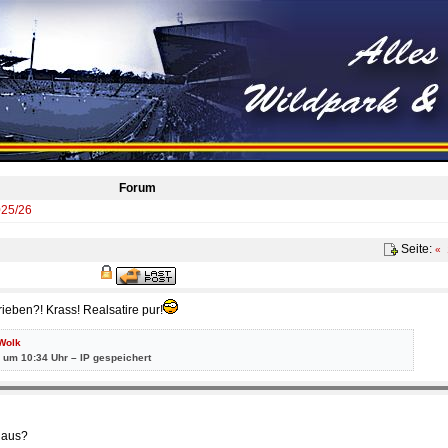
Forum
025/26
Seite:
«
ieben?! Krass! Realsatire pur!
Wolk
 um 10:34 Uhr – IP gespeichert
e aus?