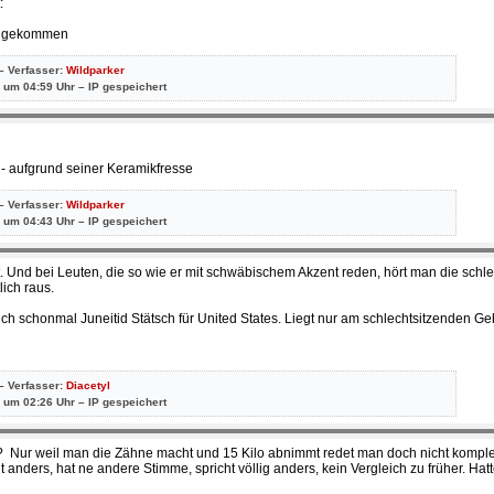
:
HL gekommen
– Verfasser:
Wildparker
 um 04:59 Uhr – IP gespeichert
e - aufgrund seiner Keramikfresse
– Verfasser:
Wildparker
 um 04:43 Uhr – IP gespeichert
t. Und bei Leuten, die so wie er mit schwäbischem Akzent reden, hört man die schl
lich raus.
uch schonmal Juneitid Stätsch für United States. Liegt nur am schlechtsitzenden Ge
– Verfasser:
Diacetyl
 um 02:26 Uhr – IP gespeichert
s? Nur weil man die Zähne macht und 15 Kilo abnimmt redet man doch nicht komplet
t anders, hat ne andere Stimme, spricht völlig anders, kein Vergleich zu früher. Hat