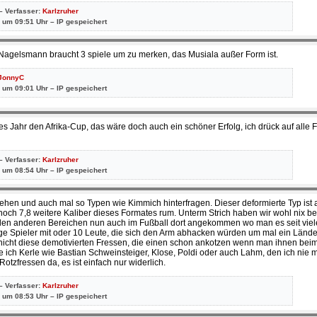
– Verfasser:
Karlzruher
 um 09:51 Uhr – IP gespeichert
Nagelsmann braucht 3 spiele um zu merken, das Musiala außer Form ist.
JonnyC
 um 09:01 Uhr – IP gespeichert
tes Jahr den Afrika-Cup, das wäre doch auch ein schöner Erfolg, ich drück auf alle F
– Verfasser:
Karlzruher
 um 08:54 Uhr – IP gespeichert
en und auch mal so Typen wie Kimmich hinterfragen. Dieser deformierte Typ ist 
noch 7,8 weitere Kaliber dieses Formates rum. Unterm Strich haben wir wohl nix b
vielen anderen Bereichen nun auch im Fußball dort angekommen wo man es seit viel
unge Spieler mit oder 10 Leute, die sich den Arm abhacken würden um mal ein Länd
 nicht diese demotivierten Fressen, die einen schon ankotzen wenn man ihnen b
ich Kerle wie Bastian Schweinsteiger, Klose, Poldi oder auch Lahm, den ich nie m
otzfressen da, es ist einfach nur widerlich.
– Verfasser:
Karlzruher
 um 08:53 Uhr – IP gespeichert