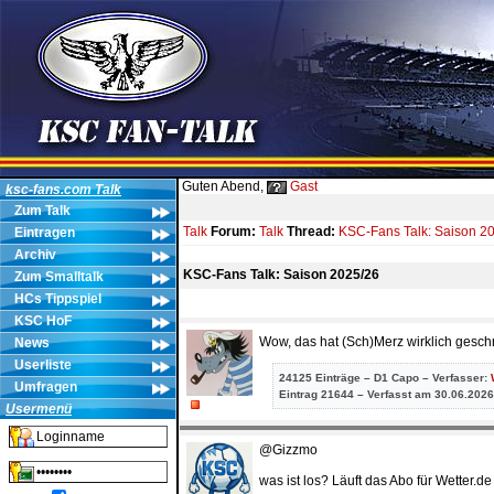
Guten Abend,
Gast
ksc-fans.com Talk
Zum Talk
Talk
Forum:
Talk
Thread:
KSC-Fans Talk: Saison 2
Eintragen
Archiv
KSC-Fans Talk: Saison 2025/26
Zum Smalltalk
HCs Tippspiel
KSC HoF
Wow, das hat (Sch)Merz wirklich geschr
News
Userliste
24125 Einträge – D1 Capo – Verfasser:
Umfragen
Eintrag
21644 – Verfasst am 30.06.2026
Usermenü
@Gizzmo
was ist los? Läuft das Abo für Wetter.d