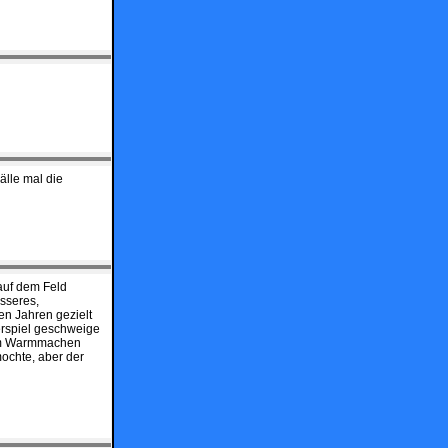
älle mal die
auf dem Feld
esseres,
en Jahren gezielt
erspiel geschweige
eim Warmmachen
ochte, aber der