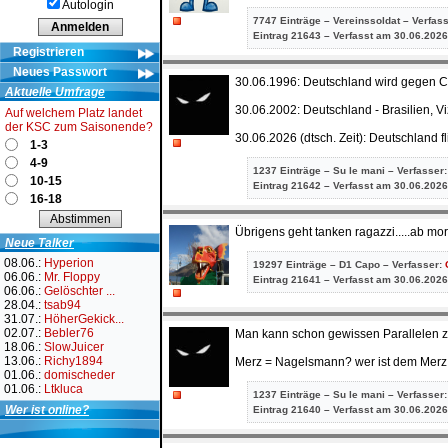
Autologin
7747 Einträge – Vereinssoldat – Verfas
Eintrag
21643 – Verfasst am 30.06.2026
Registrieren
Neues Passwort
30.06.1996: Deutschland wird gegen 
Aktuelle Umfrage
30.06.2002: Deutschland - Brasilien, V
Auf welchem Platz landet
der KSC zum Saisonende?
30.06.2026 (dtsch. Zeit): Deutschland 
1-3
4-9
1237 Einträge – Su le mani – Verfasser
10-15
Eintrag
21642 – Verfasst am 30.06.2026
16-18
Übrigens geht tanken ragazzi.....ab mor
Neue Talker
08.06.:
Hyperion
19297 Einträge – D1 Capo – Verfasser:
06.06.:
Mr. Floppy
Eintrag
21641 – Verfasst am 30.06.2026
06.06.:
Gelöschter ...
28.04.:
tsab94
31.07.:
HöherGekick...
02.07.:
Bebler76
Man kann schon gewissen Parallelen z
18.06.:
SlowJuicer
13.06.:
Richy1894
Merz = Nagelsmann? wer ist dem Merz
01.06.:
domischeder
01.06.:
Ltkluca
1237 Einträge – Su le mani – Verfasser
Wer ist online?
Eintrag
21640 – Verfasst am 30.06.2026