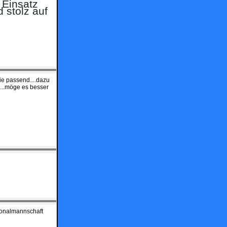
 Einsatz
 stolz auf
wie passend....dazu
....möge es besser
tionalmannschaft