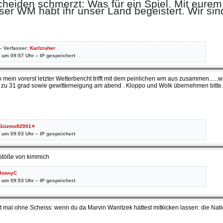
eiden schmerzt: Was für ein Spiel. Mit eurem
er WM habt ihr unser Land begeistert. Wir sind
– Verfasser:
Karlzruher
 um 09:57 Uhr – IP gespeichert
o mein vorerst letzter Wetterbericht trifft mit dem peinlichen wm aus zusammen......
bis zu 31 grad sowie gewitterneigung am abend . Kloppo und Wolk übernehmen bitte
Gizzmo92001⭐
 um 09:53 Uhr – IP gespeichert
istöße von kimmich
JonnyC
 um 09:53 Uhr – IP gespeichert
tzt mal ohne Scheiss: wenn du da Marvin Wanitzek hättest mitkicken lassen: die Na