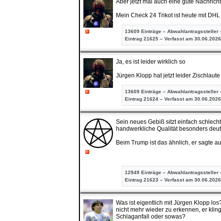
Aber jetzt mal auch eine gute Nachricht
Mein Check 24 Trikot ist heute mit D
13609 Einträge – Abwahlantragssteller 
Eintrag
21625 – Verfasst am 30.06.2026
Ja, es ist leider wirklich so
Jürgen Klopp hat jetzt leider Zischlaut
13609 Einträge – Abwahlantragssteller 
Eintrag
21624 – Verfasst am 30.06.2026
Sein neues Gebiß sitzt einfach schlech
handwerkliche Qualität besonders deut
Beim Trump ist das ähnlich, er sagte a
12949 Einträge – Abwahlantragssteller 
Eintrag
21623 – Verfasst am 30.06.2026
Was ist eigentlich mit Jürgen Klopp lo
nicht mehr wieder zu erkennen, er kling
Schlaganfall oder sowas?