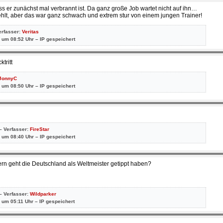
ss er zunächst mal verbrannt ist. Da ganz große Job wartet nicht auf ihn…
ehlt, aber das war ganz schwach und extrem stur von einem jungen Trainer!
erfasser:
Veritas
 um 08:52 Uhr – IP gespeichert
tritt
JonnyC
 um 08:50 Uhr – IP gespeichert
– Verfasser:
FireStar
 um 08:40 Uhr – IP gespeichert
ern geht die Deutschland als Weltmeister getippt haben?
– Verfasser:
Wildparker
 um 05:11 Uhr – IP gespeichert