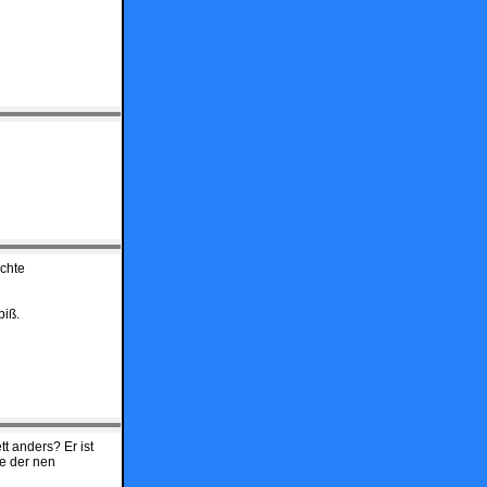
echte
biß.
t anders? Er ist
te der nen