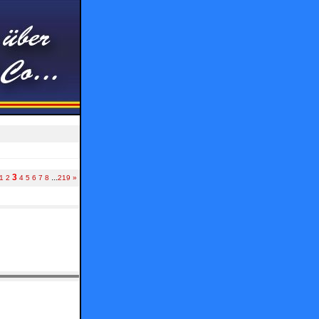
3
...
1
2
4
5
6
7
8
219
»