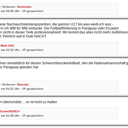
– Verfasser:
Karlzruher
 um 02:00 Uhr – IP gespeichert
diese Nachwuchsleistungszentren, die ganzen U17 bis was-weiß-ich was -
n ich WM für WM verkacke. Die Fußballförderung in Paraguay oder Ecuador
n nicht in dieser Tiefe professionalisiert. Mir kommt das alles nicht mehr zielführen
. Peinlich war's! Gute NACHT.
:
Mark KSC
 um 01:52 Uhr – IP gespeichert
hen sinnbildlich für diesen Schwuchtmuckenfußball, den die Nationalmannschaft 
r Paraguay geboten hat.
– Verfasser:
Diacetyl
 um 01:51 Uhr – IP gespeichert
berschätzt......er ist nicht zu halten
Gizzmo92001⭐
 um 01:48 Uhr – IP gespeichert