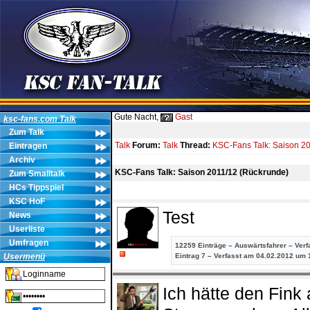
Gute Nacht,
Gast
ksc-fans.com Talk
Zum Talk
Talk
Forum:
Talk
Thread:
KSC-Fans Talk: Saison 2
Eintragen
Archiv
KSC-Fans Talk: Saison 2011/12 (Rückrunde)
Zum Smalltalk
HCs Tippspiel
KSC HoF
Test
News
Userliste
Umfragen
12259 Einträge – Auswärtsfahrer – Ver
Usermenü
Eintrag
7 – Verfasst am 04.02.2012 um 
Ich hätte den Fink