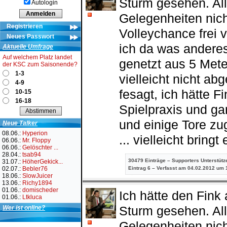
Sturm gesehen. Alle
Autologin
Gelegenheiten nich
Registrieren
Volleychance frei v
Neues Passwort
ich da was anderes
Aktuelle Umfrage
Auf welchem Platz landet
genetzt aus 5 Mete
der KSC zum Saisonende?
1-3
vielleicht nicht a
4-9
fesagt, ich hätte F
10-15
16-18
Spielpraxis und ga
und einige Tore zu
Neue Talker
08.06.:
Hyperion
... vielleicht bring
06.06.:
Mr. Floppy
06.06.:
Gelöschter ...
28.04.:
tsab94
30479 Einträge – Supporters Unterstütz
31.07.:
HöherGekick...
02.07.:
Bebler76
Eintrag
6 – Verfasst am 04.02.2012 um 
18.06.:
SlowJuicer
13.06.:
Richy1894
01.06.:
domischeder
Ich hätte den Fink
01.06.:
Ltkluca
Sturm gesehen. Alle
Wer ist online?
Gelegenheiten nich