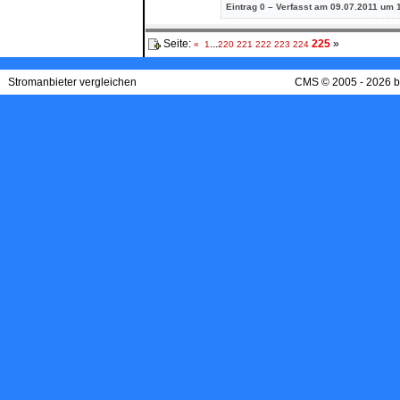
Eintrag
0 – Verfasst am 09.07.2011 um 1
Seite:
...
225
»
«
1
220
221
222
223
224
Stromanbieter vergleichen
CMS © 2005 - 2026 