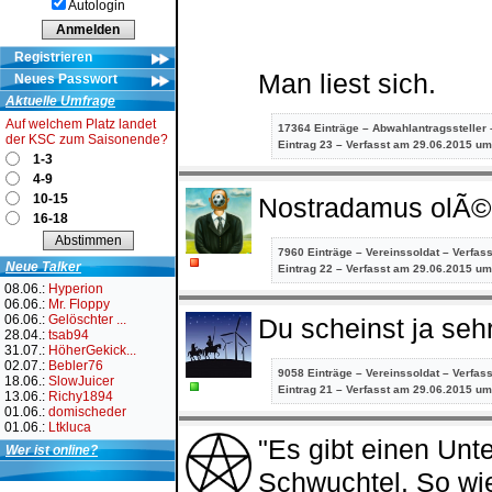
Autologin
Registrieren
Man liest sich.
Neues Passwort
Aktuelle Umfrage
Auf welchem Platz landet
17364 Einträge – Abwahlantragssteller 
der KSC zum Saisonende?
Eintrag
23 – Verfasst am 29.06.2015 um
1-3
4-9
10-15
Nostradamus olÃ
16-18
7960 Einträge – Vereinssoldat – Verfas
Neue Talker
Eintrag
22 – Verfasst am 29.06.2015 um
08.06.:
Hyperion
06.06.:
Mr. Floppy
06.06.:
Gelöschter ...
Du scheinst ja seh
28.04.:
tsab94
31.07.:
HöherGekick...
02.07.:
Bebler76
9058 Einträge – Vereinssoldat – Verfas
18.06.:
SlowJuicer
Eintrag
21 – Verfasst am 29.06.2015 um
13.06.:
Richy1894
01.06.:
domischeder
01.06.:
Ltkluca
"Es gibt einen Un
Wer ist online?
Schwuchtel. So wi