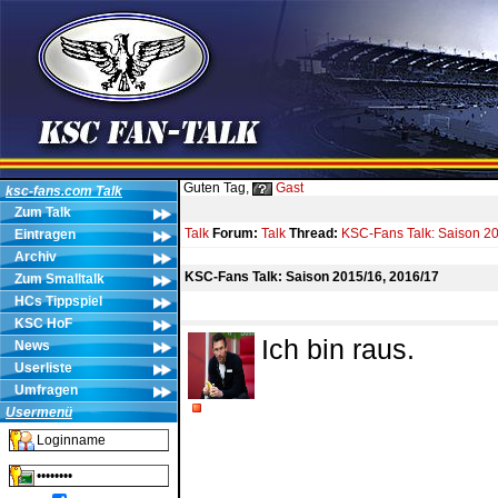
Guten Tag,
Gast
ksc-fans.com Talk
Zum Talk
Talk
Forum:
Talk
Thread:
KSC-Fans Talk: Saison 2
Eintragen
Archiv
KSC-Fans Talk: Saison 2015/16, 2016/17
Zum Smalltalk
HCs Tippspiel
KSC HoF
Ich bin raus.
News
Userliste
Umfragen
Usermenü