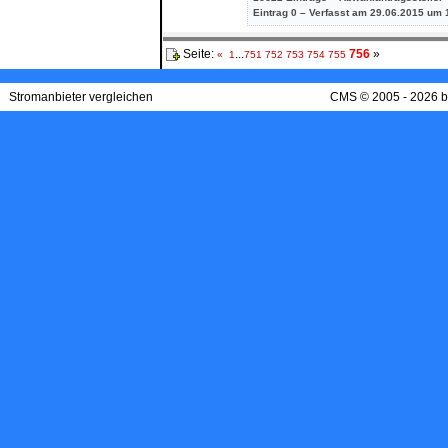
Eintrag
0 – Verfasst am 29.06.2015 um 
Seite:
...
756
»
«
1
751
752
753
754
755
Stromanbieter vergleichen
CMS © 2005 - 2026 