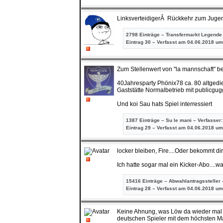
LinksverteidigerÂ Rückkehr zum Jugen
2798 Einträge – Transfermarkt Legende
Eintrag
30 – Verfasst am 04.06.2018 um
Zum Stellenwert von "la mannschaft" bei
40Jahresparty Phönix78 ca. 80 altgedie
Gaststätte Normalbetrieb mit publicgu
Und koi Sau hats Spiel interressiert
1387 Einträge – Su le mani – Verfasser
Eintrag
29 – Verfasst am 04.06.2018 um
locker bleiben, Fire....Oder bekommt dir
Ich hatte sogar mal ein Kicker-Abo....w
15416 Einträge – Abwahlantragssteller 
Eintrag
28 – Verfasst am 04.06.2018 um
Keine Ahnung, was Löw da wieder mal 
deutschen Spieler mit dem höchsten M