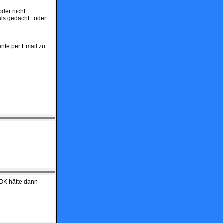
der nicht.
ls gedacht...oder
ente per Email zu
 OK hätte dann