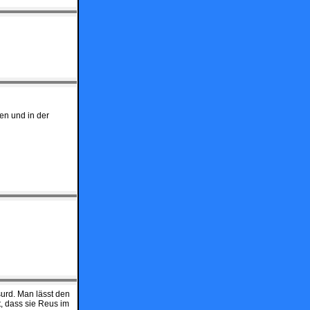
en und in der
urd. Man lässt den
, dass sie Reus im