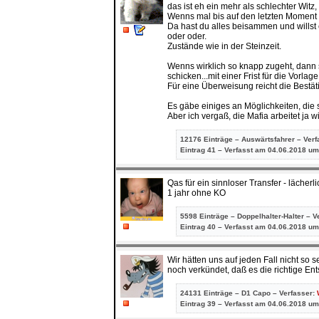
das ist eh ein mehr als schlechter Witz
Wenns mal bis auf den letzten Moment a
Da hast du alles beisammen und willst 
oder oder.
Zustände wie in der Steinzeit.
Wenns wirklich so knapp zugeht, dann s
schicken...mit einer Frist für die Vorl
Für eine Überweisung reicht die Bestä
Es gäbe einiges an Möglichkeiten, die 
Aber ich vergaß, die Mafia arbeitet ja w
12176 Einträge – Auswärtsfahrer – Ver
Eintrag
41 – Verfasst am 04.06.2018 um
Qas für ein sinnloser Transfer - lächerli
1 jahr ohne KO
5598 Einträge – Doppelhalter-Halter – V
Eintrag
40 – Verfasst am 04.06.2018 um
Wir hätten uns auf jeden Fall nicht so
noch verkündet, daß es die richtige E
24131 Einträge – D1 Capo – Verfasser:
Eintrag
39 – Verfasst am 04.06.2018 um