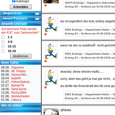
Autologin
30479 Einträge – Supporters Unterstütz
Eintrag
45 – Verfasst am 04.06.2018 um
Registrieren
Neues Passwort
wo ist eigentlich der kotz-smiley abge
Aktuelle Umfrage
Auf welchem Platz landet
5591 Einträge – Doppelhalter-Halter – V
der KSC zum Saisonende?
Eintrag
44 – Verfasst am 04.06.2018 um
1-3
4-9
wenn da der sv waldhofÂ nicht gerichtl
10-15
16-18
5591 Einträge – Doppelhalter-Halter – V
Eintrag
43 – Verfasst am 04.06.2018 um
Neue Talker
08.06.:
Hyperion
06.06.:
Mr. Floppy
skandal, diese drecks-mafia......
06.06.:
Gelöschter ...
28.04.:
tsab94
sorry, aber das geht ja mal gar nicht....zu
31.07.:
HöherGekick...
02.07.:
Bebler76
da dürfte die finanzkraft des kfc eine g
18.06.:
SlowJuicer
13.06.:
Richy1894
5591 Einträge – Doppelhalter-Halter – V
01.06.:
domischeder
Eintrag
42 – Verfasst am 04.06.2018 um
01.06.:
Ltkluca
Wer ist online?
@Mafia