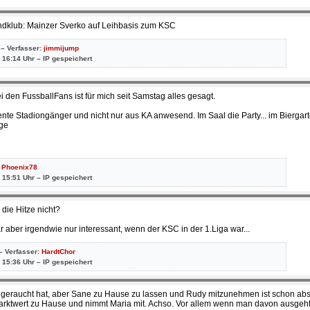
dklub: Mainzer Sverko auf Leihbasis zum KSC
 – Verfasser:
jimmijump
 16:14 Uhr – IP gespeichert
 den FussballFans ist für mich seit Samstag alles gesagt.
nte Stadiongänger und nicht nur aus KA anwesend. Im Saal die Party... im Biergart
gge
:
Phoenix78
 15:51 Uhr – IP gespeichert
 die Hitze nicht?
ar aber irgendwie nur interessant, wenn der KSC in der 1.Liga war...
– Verfasser:
HardtChor
 15:36 Uhr – IP gespeichert
geraucht hat, aber Sane zu Hause zu lassen und Rudy mitzunehmen ist schon abs
arktwert zu Hause und nimmt Maria mit. Achso. Vor allem wenn man davon ausgeht