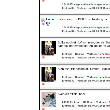
15416 Einträge – Abwahlantragssteller 
Eintrag
35 – Verfasst am 04.06.2018 um
Livestream
zur DFB Entscheidung bezü
15416 Einträge – Abwahlantragssteller 
Eintrag
34 – Verfasst am 04.06.2018 um
Sollte noch ein LV kommen, der als Sta
fuer die Innenverteidigung, gesehen wer
Einträge – Neuling – Verfasser:
chefkoc
Eintrag
33 – Verfasst am 04.06.2018 um
Sinnloser Bloedsinn mit Sverko - zumin
Einträge – Neuling – Verfasser:
chefkoc
Eintrag
32 – Verfasst am 04.06.2018 um
Sverko's official back.
24131 Einträge – D1 Capo – Verfasser:
Eintrag
31 – Verfasst am 04.06.2018 um