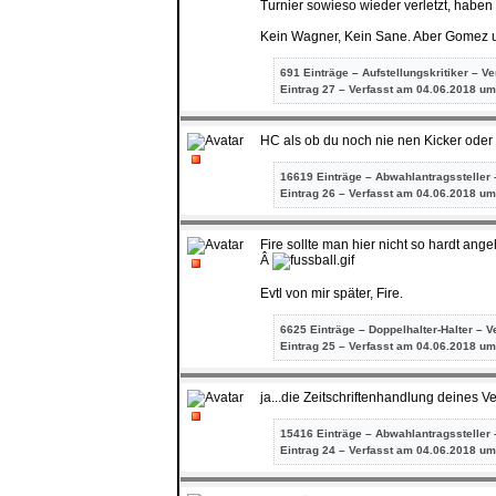
Turnier sowieso wieder verletzt, haben 
Kein Wagner, Kein Sane. Aber Gomez un
691 Einträge – Aufstellungskritiker – V
Eintrag
27 – Verfasst am 04.06.2018 um
HC als ob du noch nie nen Kicker ode
16619 Einträge – Abwahlantragssteller 
Eintrag
26 – Verfasst am 04.06.2018 um
Fire sollte man hier nicht so hardt angeh
Â
Evtl von mir später, Fire.
6625 Einträge – Doppelhalter-Halter – V
Eintrag
25 – Verfasst am 04.06.2018 um
ja...die Zeitschriftenhandlung deines V
15416 Einträge – Abwahlantragssteller 
Eintrag
24 – Verfasst am 04.06.2018 um