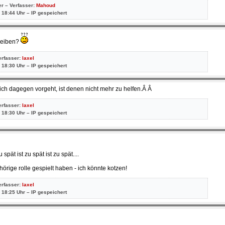
er – Verfasser:
Mahoud
 18:44 Uhr – IP gespeichert
bleiben?
erfasser:
laxel
 18:30 Uhr – IP gespeichert
ich dagegen vorgeht, ist denen nicht mehr zu helfen.Â Â
erfasser:
laxel
 18:30 Uhr – IP gespeichert
 spät ist zu spät ist zu spät....
ehörige rolle gespielt haben - ich könnte kotzen!
erfasser:
laxel
 18:25 Uhr – IP gespeichert