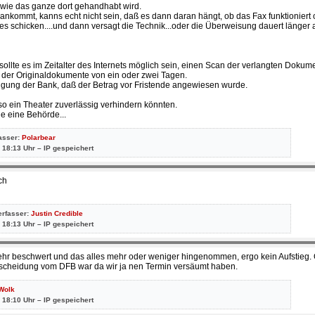
, wie das ganze dort gehandhabt wird.
nkommt, kanns echt nicht sein, daß es dann daran hängt, ob das Fax funktioniert o
es schicken....und dann versagt die Technik...oder die Überweisung dauert länger a
ollte es im Zeitalter des Internets möglich sein, einen Scan der verlangten Dokum
age der Originaldokumente von ein oder zwei Tagen.
tigung der Bank, daß der Betrag vor Fristende angewiesen wurde.
so ein Theater zuverlässig verhindern könnten.
ie eine Behörde...
fasser:
Polarbear
 18:13 Uhr – IP gespeichert
ch
erfasser:
Justin Credible
 18:13 Uhr – IP gespeichert
 sehr beschwert und das alles mehr oder weniger hingenommen, ergo kein Aufstieg.
ntscheidung vom DFB war da wir ja nen Termin versäumt haben.
Wolk
 18:10 Uhr – IP gespeichert