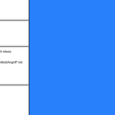
ch etwas
feld/Angriff" mit