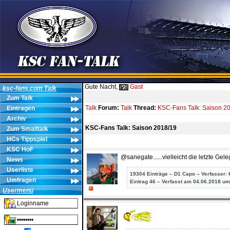
Gute Nacht,
Gast
ksc-fans.com Talk
Zum Talk
Talk
Forum:
Talk
Thread:
KSC-Fans Talk: Saison 2
Eintragen
Archiv
KSC-Fans Talk: Saison 2018/19
Zum Smalltalk
HCs Tippspiel
KSC HoF
@sanegate......vielleicht die letzte Ge
News
Userliste
19304 Einträge – D1 Capo – Verfasser:
Umfragen
Eintrag
46 – Verfasst am 04.06.2018 um
Usermenü