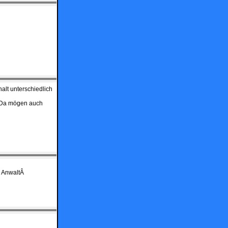
alt unterschiedlich
. Da mögen auch
m AnwaltÂ