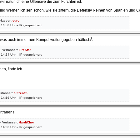
wir natürlich eine Offensive die zum Fürchten ist.
d Werner. Ich seh schon, wie sie zittern, die Defensiv Reihen von Spanien und C
erfasser:
euro
 14:58 Uhr – IP gespeichert
r was auch immer nen Kumpel weiter gegeben hättest.Â
– Verfasser:
FireStar
 14:24 Uhr – IP gespeichert
en, finde ich....
erfasser:
citizentm
 14:16 Uhr – IP gespeichert
ertrauens
– Verfasser:
HardtChor
 14:08 Uhr – IP gespeichert