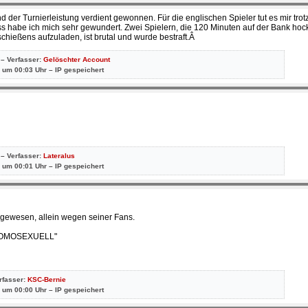
d der Turnierleistung verdient gewonnen. Für die englischen Spieler tut es mir trot
s habe ich mich sehr gewundert. Zwei Spielern, die 120 Minuten auf der Bank hock
schießens aufzuladen, ist brutal und wurde bestraft.Â
 – Verfasser:
Gelöschter Account
 um 00:03 Uhr – IP gespeichert
 – Verfasser:
Lateralus
 um 00:01 Uhr – IP gespeichert
gewesen, allein wegen seiner Fans.
OMOSEXUELL"
erfasser:
KSC-Bernie
 um 00:00 Uhr – IP gespeichert