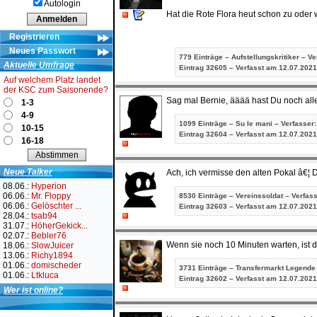
Autologin
Hat die Rote Flora heut schon zu oder
Registrieren
Neues Passwort
779 Einträge – Aufstellungskritiker – V
Aktuelle Umfrage
Eintrag
32605 – Verfasst am 12.07.2021
Auf welchem Platz landet
der KSC zum Saisonende?
Sag mal Bernie, ääää hast Du noch alle
1-3
4-9
1099 Einträge – Su le mani – Verfasser
10-15
Eintrag
32604 – Verfasst am 12.07.2021
16-18
Neue Talker
Ach, ich vermisse den alten Pokal â€¦ 
08.06.:
Hyperion
06.06.:
Mr. Floppy
8530 Einträge – Vereinssoldat – Verfas
06.06.:
Gelöschter ...
Eintrag
32603 – Verfasst am 12.07.2021
28.04.:
tsab94
31.07.:
HöherGekick...
02.07.:
Bebler76
Wenn sie noch 10 Minuten warten, ist d
18.06.:
SlowJuicer
13.06.:
Richy1894
01.06.:
domischeder
3731 Einträge – Transfermarkt Legende
01.06.:
Ltkluca
Eintrag
32602 – Verfasst am 12.07.2021
Wer ist online?