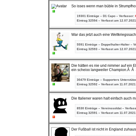
So isses wenn man büble in Strumpfhosen el
19301 Einträge – D1 Capo – Verfasser:
Eintrag
32594 – Verfasst am 12.07.2021
War das jetzt auch eine Weltkriegssac
5591 Einträge – Doppelhalter-Halter – V
Eintrag
32593 – Verfasst am 12.07.2021
Die hätten es nie und nimmer auf ein E
ein scheixx langweiler Champion.Â Â 
30479 Einträge – Supporters Unterstütz
Eintrag
32592 – Verfasst am 11.07.2021
Die Italiener waren halt einfach auch m
8530 Einträge – Vereinssoldat – Verfas
Eintrag
32591 – Verfasst am 11.07.2021
Der Fußball ist nicht in England zuhau