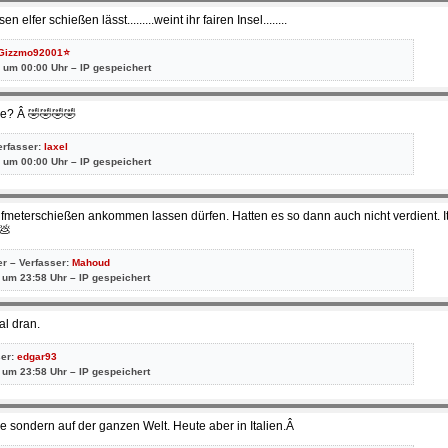
fer schießen lässt.........weint ihr fairen Insel........
Gizzmo92001⭐
 um 00:00 Uhr – IP gespeichert
he? Â 🤣🤣🤣🤣
erfasser:
laxel
 um 00:00 Uhr – IP gespeichert
lfmeterschießen ankommen lassen dürfen. Hatten es so dann auch nicht verdient. Ita
💩
er – Verfasser:
Mahoud
 um 23:58 Uhr – IP gespeichert
al dran.
ser:
edgar93
 um 23:58 Uhr – IP gespeichert
se sondern auf der ganzen Welt. Heute aber in Italien.Â