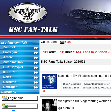
Guten Abend,
Gast
ksc-fans.com Talk
Zum Talk
Talk
Forum:
Talk
Thread:
KSC-Fans Talk: Saison 2
Eintragen
Archiv
KSC-Fans Talk: Saison 2020/21
Zum Smalltalk
HCs Tippspiel
KSC HoF
Nach dem EM-Finale ist somit nun die S
News
Userliste
16617 Einträge – Abwahlantragssteller 
Umfragen
Eintrag
32606 – Verfasst am 12.07.2021
Usermenü
Wenigstens zur Siegerehrung werden 
@Lateralus