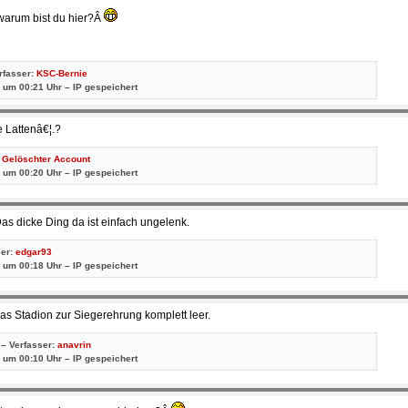
 warum bist du hier?Â
erfasser:
KSC-Bernie
 um 00:21 Uhr – IP gespeichert
 Lattenâ€¦.?
:
Gelöschter Account
 um 00:20 Uhr – IP gespeichert
Das dicke Ding da ist einfach ungelenk.
ser:
edgar93
 um 00:18 Uhr – IP gespeichert
as Stadion zur Siegerehrung komplett leer.
 – Verfasser:
anavrin
 um 00:10 Uhr – IP gespeichert