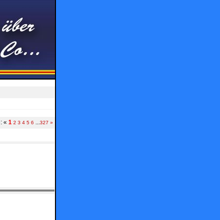
e:
«
1
...
2
3
4
5
6
327
»