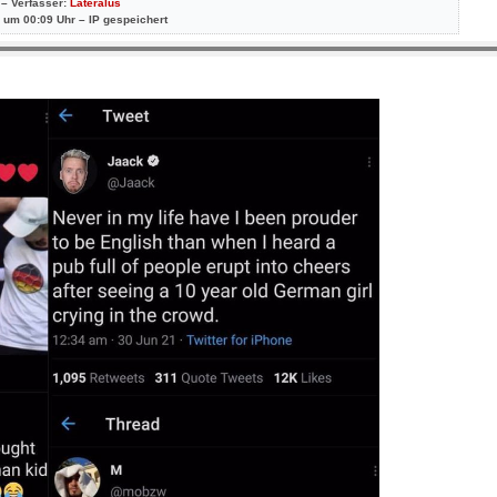
 – Verfasser:
Lateralus
 um 00:09 Uhr – IP gespeichert