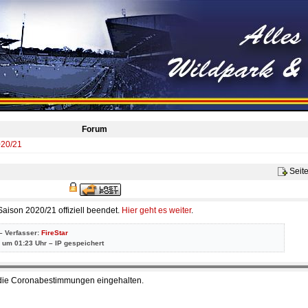
Forum
020/21
Seit
aison 2020/21 offiziell beendet.
Hier geht es weiter
.
– Verfasser:
FireStar
 um 01:23 Uhr – IP gespeichert
die Coronabestimmungen eingehalten.