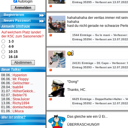
Autologin
Eintrag
35395 – Verfasst am 13.07.2022
Registrieren
hahahahaha der veritas immer mit sein
Neues Passwort
hahaha
hast du nicht gerade ne schwarze Per
Aktuelle Umfrage
Auf welchem Platz landet
1544 Einträge – Su le mani – Verfasser
der KSC zum Saisonende?
Eintrag
35394 – Verfasst am 13.07.2022
1-3
4-9
10-15
16-18
24131 Einträge – D1 Capo – Verfasser:
Eintrag
35393 – Verfasst am 12.07.2022
Neue Talker
08.06.:
Hyperion
06.06.:
Mr. Floppy
*Dong*
06.06.:
Gelöschter ...
28.04.:
tsab94
Thanks, HC.
31.07.:
HöherGekick...
02.07.:
Bebler76
18.06.:
SlowJuicer
6625 Einträge – Doppelhalter-Halter – V
13.06.:
Richy1894
Eintrag
35392 – Verfasst am 12.07.2022
01.06.:
domischeder
01.06.:
Ltkluca
Das gleiche wie ein Ü Ei...
Wer ist online?
ÜBERRASCHUNG!!!