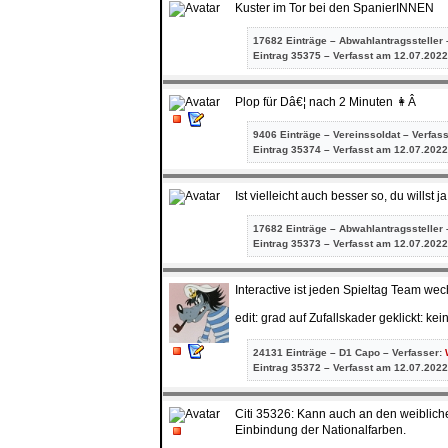
Kuster im Tor bei den SpanierINNEN
17682 Einträge – Abwahlantragssteller 
Eintrag
35375 – Verfasst am 12.07.2022
Plop für Dâ€¦ nach 2 Minuten 👩Â
9406 Einträge – Vereinssoldat – Verfas
Eintrag
35374 – Verfasst am 12.07.2022
Ist vielleicht auch besser so, du willst
17682 Einträge – Abwahlantragssteller 
Eintrag
35373 – Verfasst am 12.07.2022
Interactive ist jeden Spieltag Team wech
edit: grad auf Zufallskader geklickt: k
24131 Einträge – D1 Capo – Verfasser:
Eintrag
35372 – Verfasst am 12.07.2022
Citi 35326: Kann auch an den weiblich
Einbindung der Nationalfarben.