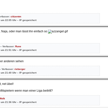
erfasser:
citizentm
 um 22:05 Uhr – IP gespeichert
g. Naja, oder man lässt ihn einfach so
 – Verfasser:
Rune
 um 21:51 Uhr – IP gespeichert
 der anderen sehen
– Verfasser:
rieberger
 um 21:40 Uhr – IP gespeichert
, net übel!
Mitspielern wenn man einer Liga beitritt?
Wolk
 um 21:36 Uhr – IP gespeichert