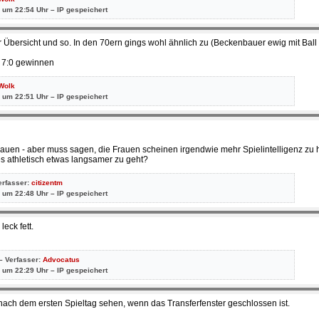
 um 22:54 Uhr – IP gespeichert
hr Übersicht und so. In den 70ern gings wohl ähnlich zu (Beckenbauer ewig mit Ball
s 7:0 gewinnen
Wolk
 um 22:51 Uhr – IP gespeichert
hauen - aber muss sagen, die Frauen scheinen irgendwie mehr Spielintelligenz zu 
es athletisch etwas langsamer zu geht?
erfasser:
citizentm
 um 22:48 Uhr – IP gespeichert
eck fett.
– Verfasser:
Advocatus
 um 22:29 Uhr – IP gespeichert
ach dem ersten Spieltag sehen, wenn das Transferfenster geschlossen ist.