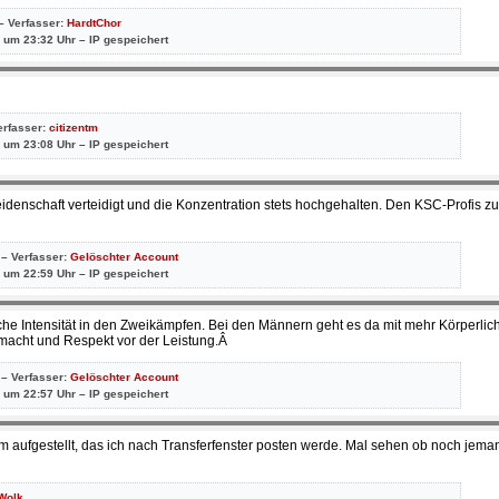
– Verfasser:
HardtChor
 um 23:32 Uhr – IP gespeichert
erfasser:
citizentm
 um 23:08 Uhr – IP gespeichert
idenschaft verteidigt und die Konzentration stets hochgehalten. Den KSC-Profis
 – Verfasser:
Gelöschter Account
 um 22:59 Uhr – IP gespeichert
che Intensität in den Zweikämpfen. Bei den Männern geht es da mit mehr Körperlich
acht und Respekt vor der Leistung.Â
 – Verfasser:
Gelöschter Account
 um 22:57 Uhr – IP gespeichert
am aufgestellt, das ich nach Transferfenster posten werde. Mal sehen ob noch jema
Wolk