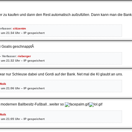
ler zu kaufen und dann den Rest automatisch aufzufüllen. Dann kann man die Ban
erfasser:
citizentm
 um 21:34 Uhr – IP gespeichert
ei Goalis geschnapptÂ
– Verfasser:
rieberger
 um 21:32 Uhr – IP gespeichert
 war nur Schleuse dabei und Gordi auf der Bank. Net mal die KI glaubt an uns.
Wolk
 um 21:06 Uhr – IP gespeichert
 modernen Ballbesitz-Fußball...weiter so
Wolk
 um 21:05 Uhr – IP gespeichert