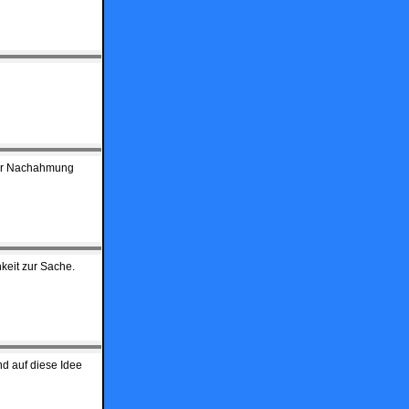
 zur Nachahmung
keit zur Sache.
nd auf diese Idee