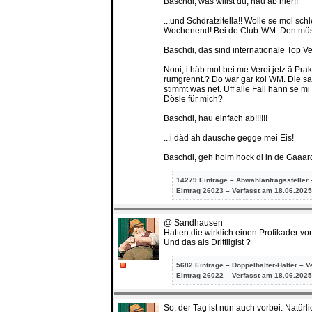
Baschdi, was willst du, hau ab hier!!
...und Schdratzitella!! Wolle se mol s
Wochenend! Bei de Club-WM. Den müs
Baschdi, das sind internationale Top V
Nooi, i häb mol bei me Veroi jetz ä Pr
rumgrennt.? Do war gar koi WM. Die sa
stimmt was net. Uff alle Fäll hänn se m
Dösle für mich?
Baschdi, hau einfach ab!!!!!!
...i däd ah dausche gegge mei Eis!
Baschdi, geh hoim hock di in de Gaaard
14279 Einträge – Abwahlantragssteller 
Eintrag
26023 – Verfasst am 18.06.2025
@ Sandhausen
Hatten die wirklich einen Profikade
Und das als Drittligist ?
5682 Einträge – Doppelhalter-Halter – V
Eintrag
26022 – Verfasst am 18.06.2025
So, der Tag ist nun auch vorbei. Natü