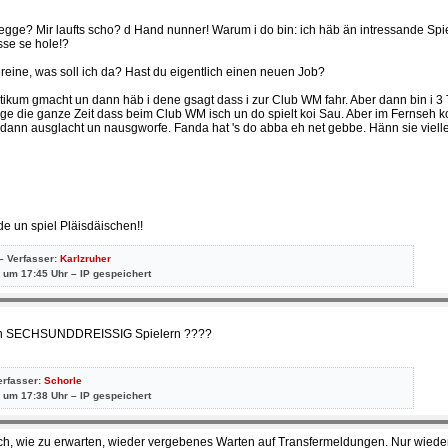
chlegge? Mir laufts scho? d Hand nunner! Warum i do bin: ich häb än intressande Sp
se se hole!?
ereine, was soll ich da? Hast du eigentlich einen neuen Job?
aktikum gmacht un dann häb i dene gsagt dass i zur Club WM fahr. Aber dann bin i 3
ge die ganze Zeit dass beim Club WM isch un do spielt koi Sau. Aber im Fernseh 
i dann ausglacht un nausgworfe. Fanda hat 's do abba eh net gebbe. Hänn sie vielle
e un spiel Pläisdäischen!!
– Verfasser:
Karlzruher
 um 17:45 Uhr – IP gespeichert
r von SECHSUNDDREISSIG Spielern ????
erfasser:
Schorle
 um 17:38 Uhr – IP gespeichert
rlich, wie zu erwarten, wieder vergebenes Warten auf Transfermeldungen. Nur wied