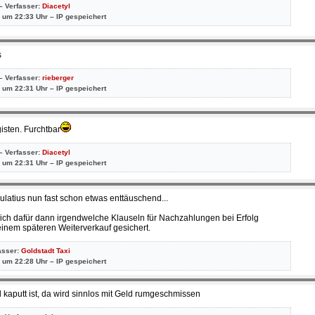
– Verfasser:
Diacetyl
 um 22:33 Uhr – IP gespeichert
s
– Verfasser:
rieberger
 um 22:31 Uhr – IP gespeichert
isten. Furchtbar
– Verfasser:
Diacetyl
 um 22:31 Uhr – IP gespeichert
latius nun fast schon etwas enttäuschend...
e sich dafür dann irgendwelche Klauseln für Nachzahlungen bei Erfolg
einem späteren Weiterverkauf gesichert.
asser:
Goldstadt Taxi
 um 22:28 Uhr – IP gespeichert
 kaputt ist, da wird sinnlos mit Geld rumgeschmissen