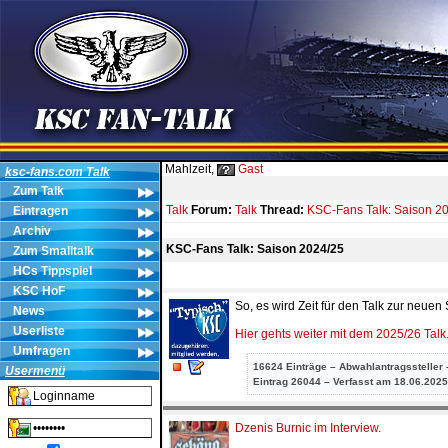
Mahlzeit,
Gast
ksc-fans.com Talk
Zum Talk
Talk
Forum:
Talk
Thread:
KSC-Fans Talk: Saison 2
Eintragen
Archiv
KSC-Fans Talk: Saison 2024/25
Zum Smalltalk
HCs Tippspiel
KSC HoF
So, es wird Zeit für den Talk zur neuen
News
Userliste
Hier gehts weiter mit dem 2025/26 Talk
Umfragen
16624 Einträge – Abwahlantragssteller 
Usermenü
Eintrag
26044 – Verfasst am 18.06.2025
Dzenis Burnic im Interview.