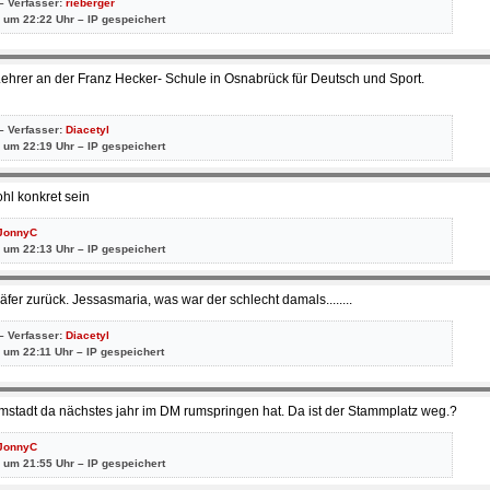
– Verfasser:
rieberger
 um 22:22 Uhr – IP gespeichert
 Lehrer an der Franz Hecker- Schule in Osnabrück für Deutsch und Sport.
– Verfasser:
Diacetyl
 um 22:19 Uhr – IP gespeichert
ohl konkret sein
JonnyC
 um 22:13 Uhr – IP gespeichert
r zurück. Jessasmaria, was war der schlecht damals........
– Verfasser:
Diacetyl
 um 22:11 Uhr – IP gespeichert
tadt da nächstes jahr im DM rumspringen hat. Da ist der Stammplatz weg.?
JonnyC
 um 21:55 Uhr – IP gespeichert