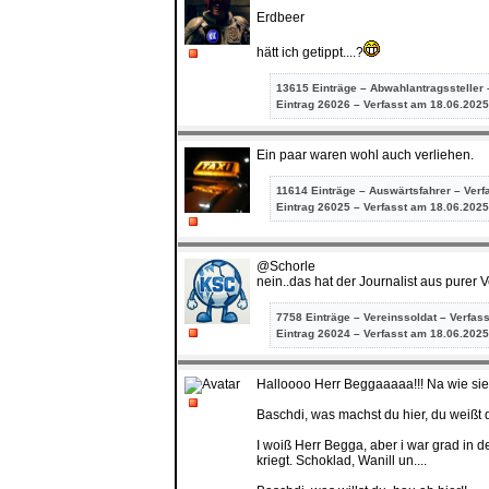
Erdbeer
hätt ich getippt....?
13615 Einträge – Abwahlantragssteller 
Eintrag
26026 – Verfasst am 18.06.2025
Ein paar waren wohl auch verliehen.
11614 Einträge – Auswärtsfahrer – Verf
Eintrag
26025 – Verfasst am 18.06.2025
@Schorle
nein..das hat der Journalist aus pure
7758 Einträge – Vereinssoldat – Verfas
Eintrag
26024 – Verfasst am 18.06.2025
Halloooo Herr Beggaaaaa!!! Na wie sieh
Baschdi, was machst du hier, du weißt 
I woiß Herr Begga, aber i war grad in 
kriegt. Schoklad, Wanill un....