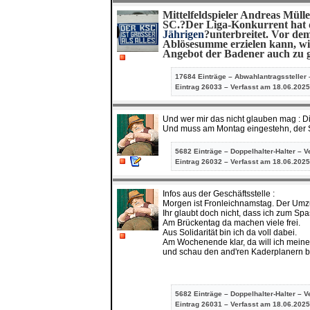
Mittelfeldspieler Andreas Müll
SC.?
Der Liga-Konkurrent hat 
Jährigen
?unterbreitet. Vor de
Ablösesumme erzielen kann, wir
Angebot der Badener auch zu g
17684 Einträge – Abwahlantragssteller 
Eintrag
26033 – Verfasst am 18.06.2025
Und wer mir das nicht glauben mag : Die 
Und muss am Montag eingestehn, der Sc
5682 Einträge – Doppelhalter-Halter – V
Eintrag
26032 – Verfasst am 18.06.2025
Infos aus der Geschäftsstelle :
Morgen ist Fronleichnamstag. Der Umz
Ihr glaubt doch nicht, dass ich zum Sp
Am Brückentag da machen viele frei.
Aus Solidarität bin ich da voll dabei.
Am Wochenende klar, da will ich mein
und schau den and'ren Kaderplanern 
5682 Einträge – Doppelhalter-Halter – V
Eintrag
26031 – Verfasst am 18.06.2025