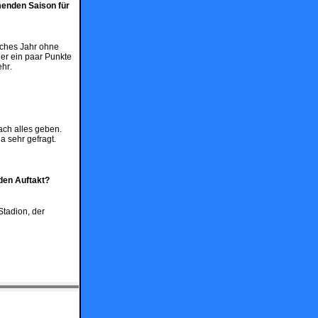
mmenden Saison für
eiches Jahr ohne
der ein paar Punkte
ehr.
fach alles geben.
a sehr gefragt.
 den Auftakt?
Stadion, der