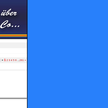
e:
«
1
...
2
3
4
5
6
261
»