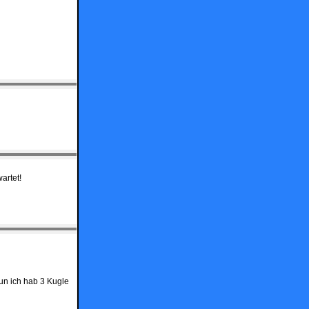
artet!
 un ich hab 3 Kugle