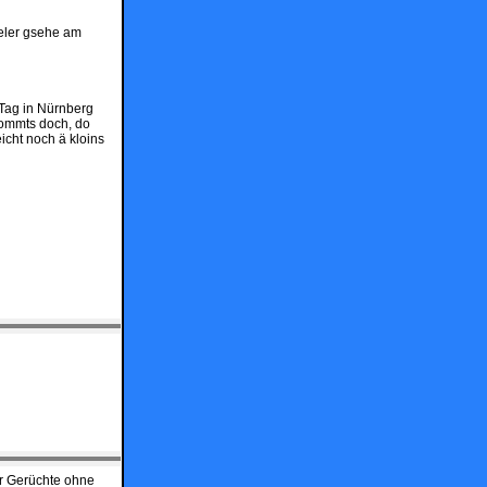
ieler gsehe am
 Tag in Nürnberg
kommts doch, do
icht noch ä kloins
er Gerüchte ohne