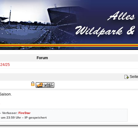
Forum
024/25
Seit
 Saison.
.
– Verfasser:
FireStar
 um 23:59 Uhr – IP gespeichert