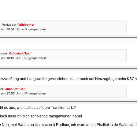
– Verfasser:
Wildparker
 um 18:52 Uhr – IP gespeichert
asser:
Goldstadt Taxi
 um 18:01 Uhr – IP gespeichert
r Verzweiflung und Langeweile geschrieben, da er auch auf Neuzugänge beim KSC w
ser:
Jupp Der Ball
 um 17:55 Uhr – IP gespeichert
t es aus, wie läuft es auf dem Transfermarkt?
doch dass ich dich achtkantig rausgeworfen habe!
de Näh, mei Babba un ich mache ä Radtour, mir ware an de Eisdiiel in de Waldstadt