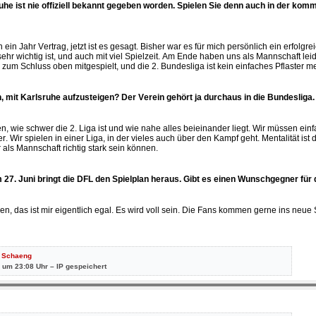
ruhe ist nie offiziell bekannt gegeben worden. Spielen Sie denn auch in der ko
h ein Jahr Vertrag, jetzt ist es gesagt. Bisher war es für mich persönlich ein erfolgr
hr wichtig ist, und auch mit viel Spielzeit. Am Ende haben uns als Mannschaft lei
s zum Schluss oben mitgespielt, und die 2. Bundesliga ist kein einfaches Pflaster m
, mit Karlsruhe aufzusteigen? Der Verein gehört ja durchaus in die Bundesliga.
n, wie schwer die 2. Liga ist und wie nahe alles beieinander liegt. Wir müssen ein
. Wir spielen in einer Liga, in der vieles auch über den Kampf geht. Mentalität ist d
als Mannschaft richtig stark sein können.
 27. Juni bringt die DFL den Spielplan heraus. Gibt es einen Wunschgegner für
n, das ist mir eigentlich egal. Es wird voll sein. Die Fans kommen gerne ins neue 
:
Schaeng
 um 23:08 Uhr – IP gespeichert