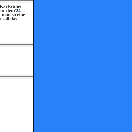
 Karlsruher
für den?
24-
 man so eine
 soll das