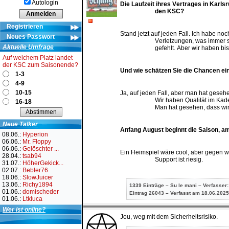
Autologin
Die Laufzeit ihres Vertrages in Karls
den KSC?
Registrieren
Stand jetzt auf jeden Fall. Ich habe noc
Neues Passwort
Verletzungen, was immer se
Aktuelle Umfrage
gefehlt. Aber wir haben bi
Auf welchem Platz landet
der KSC zum Saisonende?
Und wie schätzen Sie die Chancen ein
1-3
4-9
10-15
Ja, auf jeden Fall, aber man hat gesehe
Wir haben Qualität im Kader
16-18
Man hat gesehen, dass wir 
Neue Talker
Anfang August beginnt die Saison, am
08.06.:
Hyperion
06.06.:
Mr. Floppy
06.06.:
Gelöschter ...
Ein Heimspiel wäre cool, aber gegen we
28.04.:
tsab94
Support ist riesig.
31.07.:
HöherGekick...
02.07.:
Bebler76
18.06.:
SlowJuicer
13.06.:
Richy1894
1339 Einträge – Su le mani – Verfasser
01.06.:
domischeder
Eintrag
26043 – Verfasst am 18.06.2025
01.06.:
Ltkluca
Wer ist online?
Jou, weg mit dem Sicherheitsrisiko.