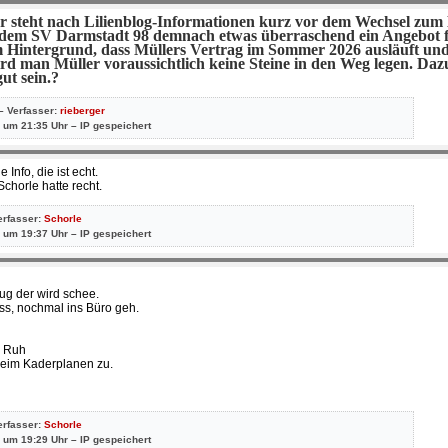
er steht nach Lilienblog-Informationen kurz vor dem Wechsel zum
dem SV Darmstadt 98 demnach etwas überraschend ein Angebot 
m Hintergrund, dass Müllers Vertrag im Sommer 2026 ausläuft und
d man Müller voraussichtlich keine Steine in den Weg legen. Dazu
ut sein.?
– Verfasser:
rieberger
 um 21:35 Uhr – IP gespeichert
Info, die ist echt.
horle hatte recht.
erfasser:
Schorle
 um 19:37 Uhr – IP gespeichert
ug der wird schee.
ass, nochmal ins Büro geh.
e Ruh
beim Kaderplanen zu.
erfasser:
Schorle
 um 19:29 Uhr – IP gespeichert