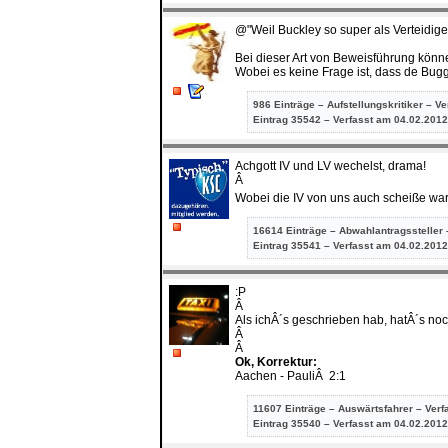
@"Weil Buckley so super als Verteidige
Bei dieser Art von Beweisführung können
Wobei es keine Frage ist, dass de Bugge
986 Einträge – Aufstellungskritiker – V
Eintrag
35542 – Verfasst am 04.02.2012
Achgott IV und LV wechelst, drama!
Â
Wobei die IV von uns auch scheiße wa
16614 Einträge – Abwahlantragssteller 
Eintrag
35541 – Verfasst am 04.02.2012
:P
Â
Als ichÂ´s geschrieben hab, hatÂ´s noc
Â
Â
Ok, Korrektur:
Aachen - PauliÂ 2:1
11607 Einträge – Auswärtsfahrer – Verf
Eintrag
35540 – Verfasst am 04.02.2012