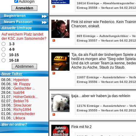
Autologin
16614 Einträge – Abwahlantragssteller 
Eintrag
35558 – Verfasst am 04.02.2012
Registrieren
Neues Passwort
Fink ist einer wie Federico. Kein Trai
Chancen, eiskalt.
Aktuelle Umfrage
Auf welchem Platz landet
869 Einträge – Aufstellungskritiker – V
der KSC zum Saisonende?
Eintrag
35557 – Verfasst am 04.02.2012
1-3
4-9
Tja, da als Fazit der bisherigen Spiel
10-15
heißt es morgen also "Sieg oder Spiela
16-18
Und da ich unser Team ja kenne, bede
Asche zu Asche, Staub zu Staub.
Neue Talker
11607 Einträge – Auswärtsfahrer – Verf
08.06.:
Hyperion
Eintrag
35556 – Verfasst am 04.02.2012
06.06.:
Mr. Floppy
06.06.:
Gelöschter ...
28.04.:
tsab94
tjaja....aber wir haben ja das rehlein
31.07.:
HöherGekick...
02.07.:
Bebler76
18.06.:
SlowJuicer
12176 Einträge – Auswärtsfahrer – Ver
13.06.:
Richy1894
Eintrag
35555 – Verfasst am 04.02.2012
01.06.:
domischeder
01.06.:
Ltkluca
Wer ist online?
Fink mit Nr.2