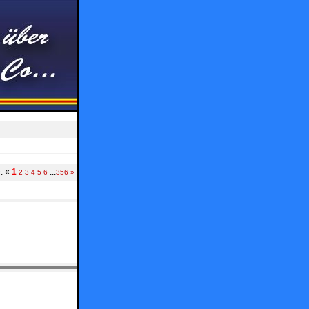
e:
«
1
...
2
3
4
5
6
356
»