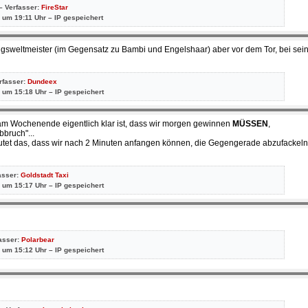
– Verfasser:
FireStar
 um 19:11 Uhr – IP gespeichert
ningsweltmeister (im Gegensatz zu Bambi und Engelshaar) aber vor dem Tor, bei se
erfasser:
Dundeex
 um 15:18 Uhr – IP gespeichert
e am Wochenende eigentlich klar ist, dass wir morgen gewinnen
MÜSSEN
,
bbruch"...
utet das, dass wir nach 2 Minuten anfangen können, die Gegengerade abzufackeln
asser:
Goldstadt Taxi
 um 15:17 Uhr – IP gespeichert
fasser:
Polarbear
 um 15:12 Uhr – IP gespeichert