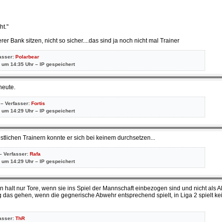
ht."
er Bank sitzen, nicht so sicher....das sind ja noch nicht mal Trainer
fasser:
Polarbear
 um 14:35 Uhr – IP gespeichert
heute.
 – Verfasser:
Fortis
 um 14:29 Uhr – IP gespeichert
tlichen Trainern konnte er sich bei keinem durchsetzen...
– Verfasser:
Rafa
 um 14:29 Uhr – IP gespeichert
 halt nur Tore, wenn sie ins Spiel der Mannschaft einbezogen sind und nicht als Al
 das gehen, wenn die gegnerische Abwehr entsprechend spielt, in Liga 2 spielt k
fasser:
ThR