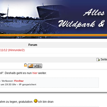
Forum
11/12 (Hinrunde/2)
Seit
oll". Deshalb geht es nun
hier
weiter.
– Verfasser:
FireStar
 um 19:33 Uhr – IP gespeichert
ahm zu legen, gratulation.
ich bin dran