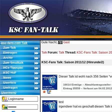
Gute Nacht,
Gast
ksc-fans.com Talk
Zum Talk
Talk
Forum:
Talk
Thread:
KSC-Fans Talk: Saison 20
Eintragen
Archiv
KSC-Fans Talk: Saison 2011/12 (Hinrunde/2)
Zum Smalltalk
HCs Tippspiel
KSC HoF
Dieser Talk ist wohl nach 356 Seiten "v
News
Userliste
16614 Einträge – Abwahlantragssteller 
Umfragen
Eintrag
35559 – Verfasst am 04.02.2012
Usermenü
test
irgendwer hat es geschaft diesen Talk l