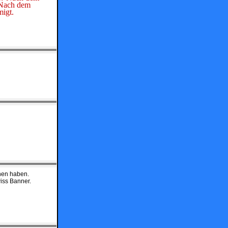
. Nach dem
migt.
ehen haben.
iss Banner.