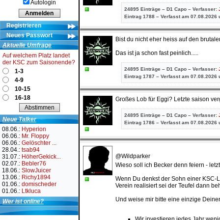
Autologin
24895 Einträge – D1 Capo – Verfasser:
Eintrag
1788 – Verfasst am 07.08.2026 
Registrieren
Neues Passwort
Bist du nicht eher heiss auf den brut
Aktuelle Umfrage
Das ist ja schon fast peinlich.....
Auf welchem Platz landet
der KSC zum Saisonende?
24895 Einträge – D1 Capo – Verfasser:
1-3
Eintrag
1787 – Verfasst am 07.08.2026 
4-9
10-15
16-18
Großes Lob für Eggi? Letzte saison ver
24895 Einträge – D1 Capo – Verfasser:
Neue Talker
Eintrag
1786 – Verfasst am 07.08.2026 
08.06.:
Hyperion
06.06.:
Mr. Floppy
06.06.:
Gelöschter ...
28.04.:
tsab94
@Wildparker
31.07.:
HöherGekick...
02.07.:
Bebler76
Wieso soll ich Becker denn feiern - letz
18.06.:
SlowJuicer
13.06.:
Richy1894
Wenn Du denkst der Sohn einer KSC-Lege
01.06.:
domischeder
Verein realisiert sei der Teufel dann b
01.06.:
Ltkluca
Und weise mir bitte eine einzige Deine
Wer ist online?
Wir investieren jedes Jahr weni