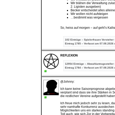
Wir blähen die Verwaltung zula
2. Ligisten ausgeben)
Becker entscheidet alles allei
Wir wollen nicht aufsteigen
…bestimmt was vergessen
So, heiss auf morgen – auf geht’s Kalls
102 Einträge – Spielerfrauen Versteher 
Eintrag
1785 – Verfasst am 07.08.2026 
REFLEXION
12954 Einträge – Abwahlantragssteller 
Eintrag
1784 – Verfasst am 07.08.2026 
@Johnny:
Ich kann keine Saisonprognose abgeben
verplant sind dass sie ihre Stärken in
die restlichen Vereine aufgestellt haben
Ich freue mich jedoch sehr zu lesen, d
sehr namhafte Konkurrenz ausstechen k
Möglichkeiten uns ein starkes standing
Toll auch, wie sich Zor in der Vorberei