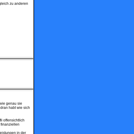
gleich zu anderen
 wie genau sie
 dran habt wie sich
i offensichtlich
finanziellen
Leistungen in der