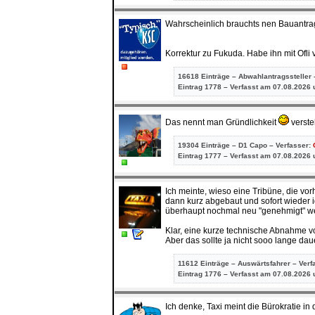
Wahrscheinlich brauchts nen Bauantrag
Korrektur zu Fukuda. Habe ihn mit Ofli
16618 Einträge – Abwahlantragssteller 
Eintrag
1778 – Verfasst am 07.08.2026 
Das nennt man Gründlichkeit
verste
19304 Einträge – D1 Capo – Verfasser:
Eintrag
1777 – Verfasst am 07.08.2026 
Ich meinte, wieso eine Tribüne, die vo
dann kurz abgebaut und sofort wieder 
überhaupt nochmal neu "genehmigt" we
Klar, eine kurze technische Abnahme vo
Aber das sollte ja nicht sooo lange dau
11612 Einträge – Auswärtsfahrer – Verf
Eintrag
1776 – Verfasst am 07.08.2026 
Ich denke, Taxi meint die Bürokratie i