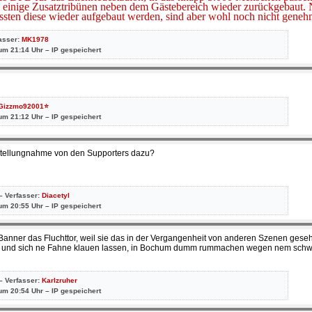
in einige Zusatztribünen neben dem Gästebereich wieder zurückgebaut
sten diese wieder aufgebaut werden, sind aber wohl noch nicht geneh
fasser:
MK1978
um 21:14 Uhr – IP gespeichert
Gizzmo92001⭐
um 21:12 Uhr – IP gespeichert
e Stellungnahme von den Supporters dazu?
– Verfasser:
Diacetyl
um 20:55 Uhr – IP gespeichert
 Banner das Fluchttor, weil sie das in der Vergangenheit von anderen Szenen ges
n und sich ne Fahne klauen lassen, in Bochum dumm rummachen wegen nem schw
– Verfasser:
Karlzruher
um 20:54 Uhr – IP gespeichert