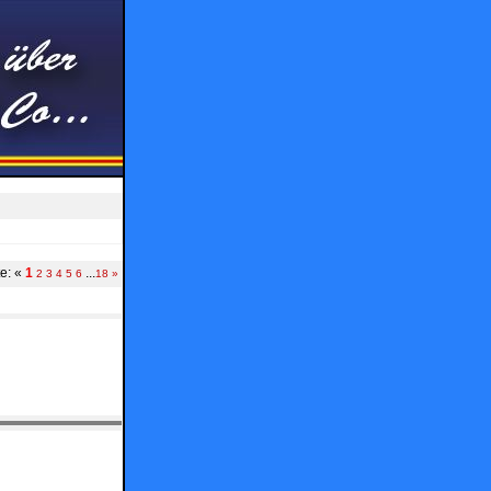
te:
«
1
...
2
3
4
5
6
18
»