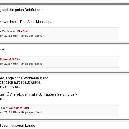
 und die guten Behörden...
 verwechselt. Das,Alter. Mea culpa
– Verfasser:
FireStar
um 22:18 Uhr – IP gespeichert
hst?
Gizzmo92001⭐
um 22:17 Uhr – IP gespeichert
rher lange ohne Probleme stand,
identisch aufgebaut wurde,
rden muss...
m TÜV ist ok, damit alle Schrauben fest sind usw.
ern.
asser:
Goldstadt Taxi
um 22:17 Uhr – IP gespeichert
n diesem unseren Lande