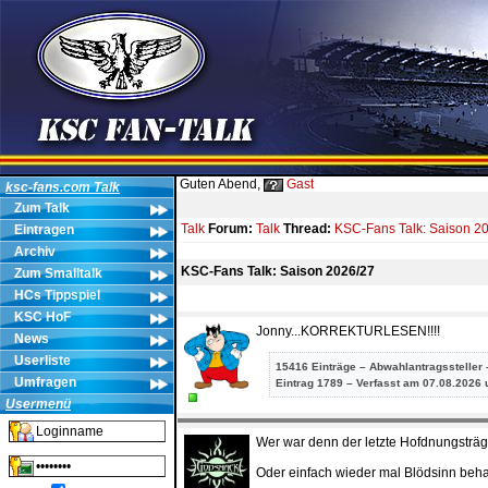
Guten Abend,
Gast
ksc-fans.com Talk
Zum Talk
Talk
Forum:
Talk
Thread:
KSC-Fans Talk: Saison 2
Eintragen
Archiv
KSC-Fans Talk: Saison 2026/27
Zum Smalltalk
HCs Tippspiel
KSC HoF
Jonny...KORREKTURLESEN!!!!
News
Userliste
15416 Einträge – Abwahlantragssteller 
Umfragen
Eintrag
1789 – Verfasst am 07.08.2026 
Usermenü
Wer war denn der letzte Hofdnungsträge
Oder einfach wieder mal Blödsinn beh