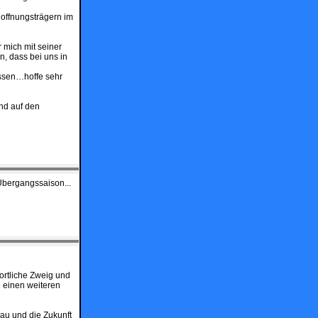
 Hoffnungsträgern im
 mich mit seiner
n, dass bei uns in
üssen…hoffe sehr
und auf den
 Übergangssaison...
ortliche Zweig und
n einen weiteren
au und die Zukunft