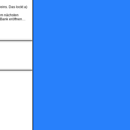
ins. Das lockt a)
zum nächsten
BBank eröffnen…