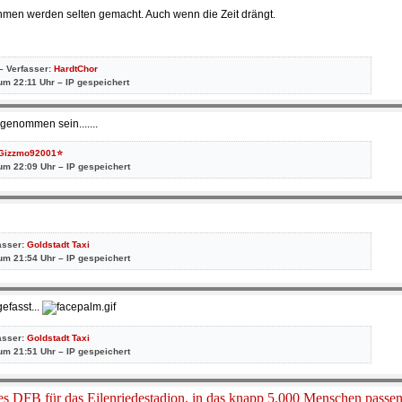
hmen werden selten gemacht. Auch wenn die Zeit drängt.
– Verfasser:
HardtChor
um 22:11 Uhr – IP gespeichert
bgenommen sein.......
Gizzmo92001⭐
um 22:09 Uhr – IP gespeichert
asser:
Goldstadt Taxi
um 21:54 Uhr – IP gespeichert
fasst...
asser:
Goldstadt Taxi
um 21:51 Uhr – IP gespeichert
des DFB für das Eilenriedestadion, in das knapp 5.000 Menschen pass