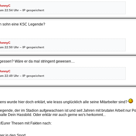
JonnyC
um 22:54 Uhr – IP gespeichert
alen sohn eine KSC Legende?
JonnyC
um 22:50 Uhr – IP gespeichert
gessen? Wäre er da mal stringent gewesen....
JonnyC
um 22:49 Uhr – IP gespeichert
tens wurde hier doch erklärt, wie krass unglücklich alle seine Mitarbeiter sind?
nde, der im Stadion aufgewachsen ist und seit Jahren mit brutaler Arbeit nur Pos
ehalte Dein Hassbild. Oder erklär mir auch gerne wo's herkommt...
r/Eurer Thesen mit Fakten nach:
ger in den Sport