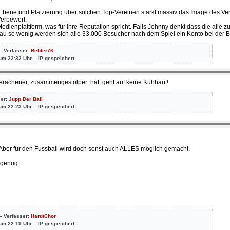
Ebene und Platzierung über solchen Top-Vereinen stärkt massiv das Image des Vere
erbewert.
Medienplattform, was für ihre Reputation spricht. Falls Johnny denkt dass die alle 
 so wenig werden sich alle 33.000 Besucher nach dem Spiel ein Konto bei der 
– Verfasser:
Bebler76
um 22:32 Uhr – IP gespeichert
rachener, zusammengestolpert hat, geht auf keine Kuhhaut!
ser:
Jupp Der Ball
um 22:23 Uhr – IP gespeichert
Aber für den Fussball wird doch sonst auch ALLES möglich gemacht.
g genug.
– Verfasser:
HardtChor
um 22:19 Uhr – IP gespeichert