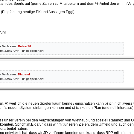
sten des Sports auf (gerne Zahlen zu Mitarbeitern und dem %-Anteil den wir im Ver
ne (Empfehlung heutige PK und Aussagen Eggi)
ruh!
– Verfasser:
Bebler76
um 22:47 Uhr – IP gespeichert
– Verfasser:
Diacetyl
um 22:47 Uhr – IP gespeichert
. A) weil ich die neuen Spieler kaum kenne / einschätzen kann b) ich nicht weiss
 Senfts neuem System einbringen können und c) ich keinen Plan (und null Interesse)
.
ass unser Verein bei den Verpflichtungen von Wiethaup und speziell Ramirez und Ofl
onnten. Spricht m.E dafür, dass wir mit unseren Zielen, dem Umfeld und auch den 
 erarbeitet haben.
tung entwickelt hat, dass wir JD verlängrn konnten und krass, dass RPP mit seinen 