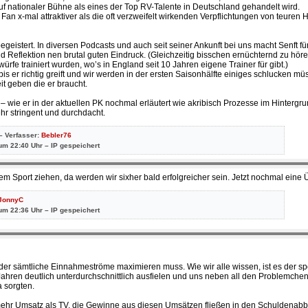
auf nationaler Bühne als eines der Top RV-Talente in Deutschland gehandelt wird.
ls Fan x-mal attraktiver als die oft verzweifelt wirkenden Verpflichtungen von teuren
eistert. In diversen Podcasts und auch seit seiner Ankunft bei uns macht Senft für
 Reflektion nen brutal guten Eindruck. (Gleichzeitig bisschen ernüchternd zu höre
fe trainiert wurden, wo’s in England seit 10 Jahren eigene Trainer für gibt.)
s er richtig greift und wir werden in der ersten Saisonhälfte einiges schlucken m
t geben die er braucht.
 – wie er in der aktuellen PK nochmal erläutert wie akribisch Prozesse im Hintergr
sehr stringent und durchdacht.
– Verfasser:
Bebler76
um 22:40 Uhr – IP gespeichert
m Sport ziehen, da werden wir sixher bald erfolgreicher sein. Jetzt nochmal eine
JonnyC
um 22:36 Uhr – IP gespeichert
 der sämtliche Einnahmeströme maximieren muss. Wie wir alle wissen, ist es der sp
t Jahren deutlich unterdurchschnittlich ausfielen und uns neben all den Problemche
 sorgten.
e mehr Umsatz als TV, die Gewinne aus diesen Umsätzen fließen in den Schuldenabb