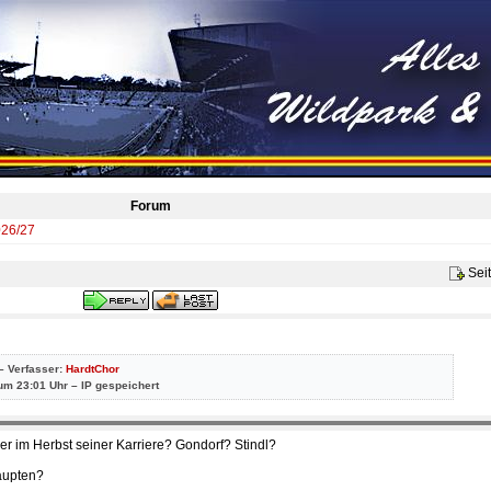
Forum
026/27
Sei
– Verfasser:
HardtChor
um 23:01 Uhr – IP gespeichert
r im Herbst seiner Karriere? Gondorf? Stindl?
aupten?