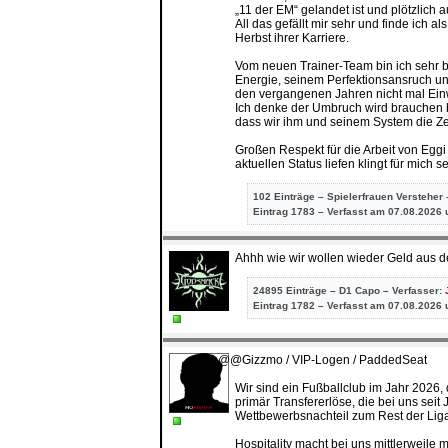
„11 der EM“ gelandet ist und plötzlich 
All das gefällt mir sehr und finde ich a
Herbst ihrer Karriere.
Vom neuen Trainer-Team bin ich sehr beg
Energie, seinem Perfektionsansruch und
den vergangenen Jahren nicht mal Einwür
Ich denke der Umbruch wird brauchen bi
dass wir ihm und seinem System die Zei
Großen Respekt für die Arbeit von Eggi
aktuellen Status liefen klingt für mich 
102 Einträge – Spielerfrauen Versteher 
Eintrag
1783 – Verfasst am 07.08.2026 
Ahhh wie wir wollen wieder Geld aus de
24895 Einträge – D1 Capo – Verfasser:
Eintrag
1782 – Verfasst am 07.08.2026 
è
@@Gizzmo / VIP-Logen / PaddedSeat
Wir sind ein Fußballclub im Jahr 2026,
primär Transfererlöse, die bei uns sei
Wettbewerbsnachteil zum Rest der Liga
Hospitality macht bei uns mittlerweil