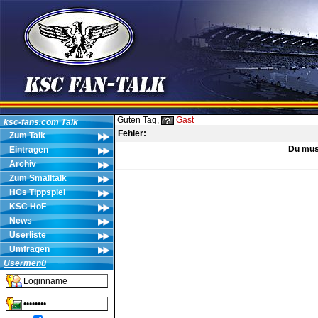
Guten Tag,
Gast
ksc-fans.com Talk
Fehler:
Zum Talk
Du muss
Eintragen
Archiv
Zum Smalltalk
HCs Tippspiel
KSC HoF
News
Userliste
Umfragen
Usermenü