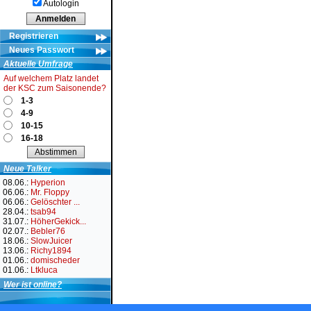
Autologin
Registrieren
Neues Passwort
Aktuelle Umfrage
Auf welchem Platz landet
der KSC zum Saisonende?
1-3
4-9
10-15
16-18
Neue Talker
08.06.:
Hyperion
06.06.:
Mr. Floppy
06.06.:
Gelöschter ...
28.04.:
tsab94
31.07.:
HöherGekick...
02.07.:
Bebler76
18.06.:
SlowJuicer
13.06.:
Richy1894
01.06.:
domischeder
01.06.:
Ltkluca
Wer ist online?