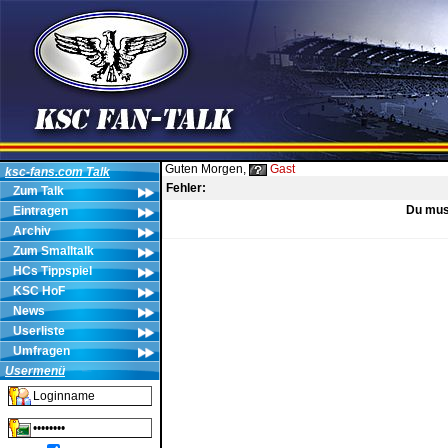
Guten Morgen,
Gast
ksc-fans.com Talk
Fehler:
Zum Talk
Du muss
Eintragen
Archiv
Zum Smalltalk
HCs Tippspiel
KSC HoF
News
Userliste
Umfragen
Usermenü