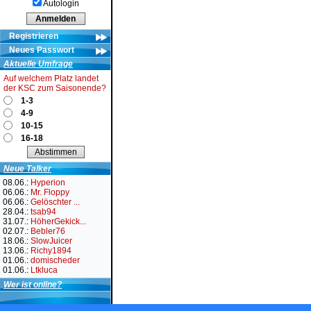
Autologin
Registrieren
Neues Passwort
Aktuelle Umfrage
Auf welchem Platz landet
der KSC zum Saisonende?
1-3
4-9
10-15
16-18
Neue Talker
08.06.:
Hyperion
06.06.:
Mr. Floppy
06.06.:
Gelöschter ...
28.04.:
tsab94
31.07.:
HöherGekick...
02.07.:
Bebler76
18.06.:
SlowJuicer
13.06.:
Richy1894
01.06.:
domischeder
01.06.:
Ltkluca
Wer ist online?