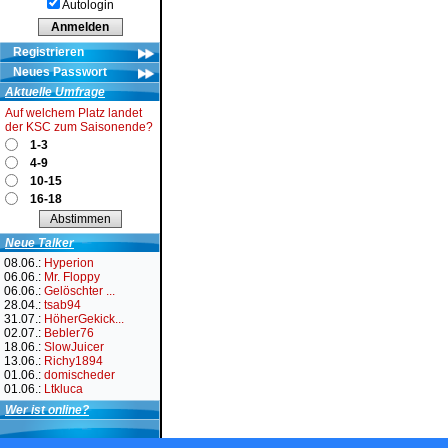
Autologin
Registrieren
Neues Passwort
Aktuelle Umfrage
Auf welchem Platz landet
der KSC zum Saisonende?
1-3
4-9
10-15
16-18
Neue Talker
08.06.:
Hyperion
06.06.:
Mr. Floppy
06.06.:
Gelöschter ...
28.04.:
tsab94
31.07.:
HöherGekick...
02.07.:
Bebler76
18.06.:
SlowJuicer
13.06.:
Richy1894
01.06.:
domischeder
01.06.:
Ltkluca
Wer ist online?