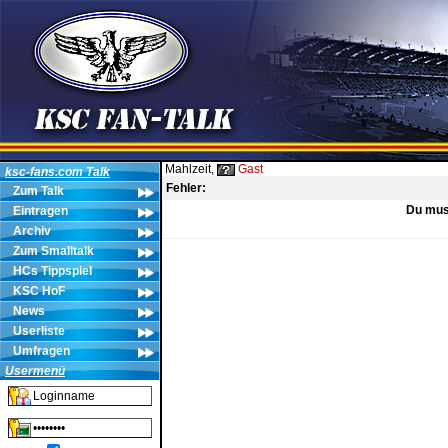
Mahlzeit,
Gast
ksc-fans.com Talk
Fehler:
Zum Talk
Du muss
Eintragen
Archiv
Zum Smalltalk
HCs Tippspiel
KSC HoF
News
Userliste
Umfragen
Usermenü