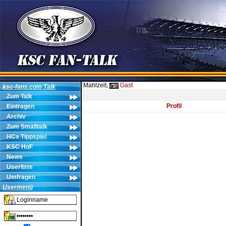
Mahlzeit,
Gast
ksc-fans.com Talk
Zum Talk
Profil
Eintragen
Archiv
Zum Smalltalk
HCs Tippspiel
KSC HoF
News
Userliste
Umfragen
Usermenü