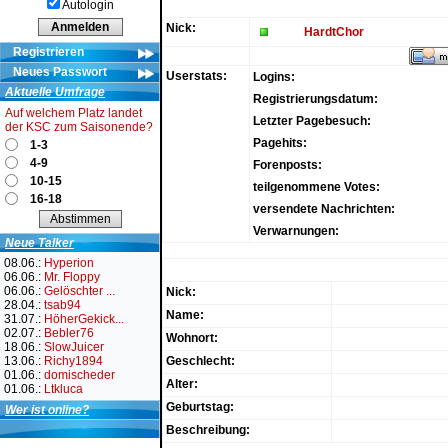
Autologin
Nick:
HardtChor
Registrieren
Neues Passwort
Userstats:
Logins:
Aktuelle Umfrage
Registrierungsdatum:
Auf welchem Platz landet
Letzter Pagebesuch:
der KSC zum Saisonende?
Pagehits:
1-3
4-9
Forenposts:
10-15
teilgenommene Votes:
16-18
versendete Nachrichten:
Verwarnungen:
Neue Talker
08.06.:
Hyperion
06.06.:
Mr. Floppy
06.06.:
Gelöschter ...
Nick:
28.04.:
tsab94
Name:
31.07.:
HöherGekick...
02.07.:
Bebler76
Wohnort:
18.06.:
SlowJuicer
13.06.:
Richy1894
Geschlecht:
01.06.:
domischeder
Alter:
01.06.:
Ltkluca
Geburtstag:
Wer ist online?
Beschreibung: