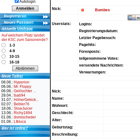
Autologin
Nick:
Bumbes
Registrieren
Neues Passwort
Userstats:
Logins:
Aktuelle Umfrage
Registrierungsdatum:
Auf welchem Platz landet
Letzter Pagebesuch:
der KSC zum Saisonende?
Pagehits:
1-3
4-9
Forenposts:
10-15
teilgenommene Votes:
16-18
versendete Nachrichten:
Verwarnungen:
Neue Talker
08.06.:
Hyperion
06.06.:
Mr. Floppy
06.06.:
Gelöschter ...
Nick:
28.04.:
tsab94
Name:
31.07.:
HöherGekick...
02.07.:
Bebler76
Wohnort:
18.06.:
SlowJuicer
13.06.:
Richy1894
Geschlecht:
01.06.:
domischeder
Alter:
01.06.:
Ltkluca
Geburtstag:
Wer ist online?
Beschreibung: