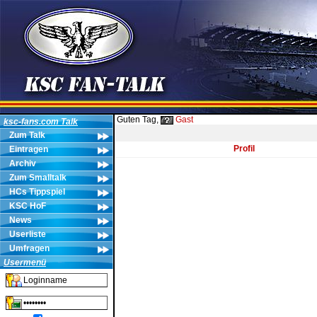
Guten Tag,
Gast
ksc-fans.com Talk
Zum Talk
Profil
Eintragen
Archiv
Zum Smalltalk
HCs Tippspiel
KSC HoF
News
Userliste
Umfragen
Usermenü