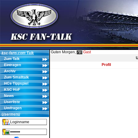
Guten Morgen,
Gast
ksc-fans.com Talk
U
Zum Talk
Profil
Eintragen
Archiv
Zum Smalltalk
HCs Tippspiel
KSC HoF
News
Userliste
Umfragen
Usermenü