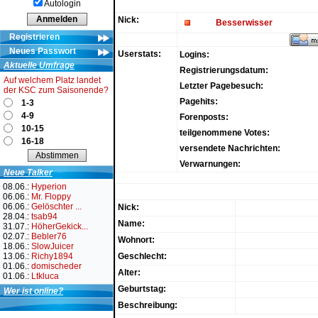
Autologin
Nick:
Besserwisser
Registrieren
Neues Passwort
Userstats:
Logins:
Aktuelle Umfrage
Registrierungsdatum:
Auf welchem Platz landet
Letzter Pagebesuch:
der KSC zum Saisonende?
Pagehits:
1-3
4-9
Forenposts:
10-15
teilgenommene Votes:
16-18
versendete Nachrichten:
Verwarnungen:
Neue Talker
08.06.:
Hyperion
06.06.:
Mr. Floppy
06.06.:
Gelöschter ...
Nick:
28.04.:
tsab94
Name:
31.07.:
HöherGekick...
02.07.:
Bebler76
Wohnort:
18.06.:
SlowJuicer
13.06.:
Richy1894
Geschlecht:
01.06.:
domischeder
Alter:
01.06.:
Ltkluca
Geburtstag:
Wer ist online?
Beschreibung: