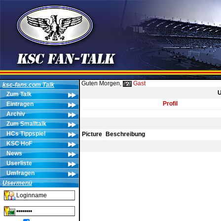
Guten Morgen,
Gast
ksc-fans.com Talk
U
Zum Talk
Profil
Eintragen
Archiv
Zum Smalltalk
HCs Tippspiel
Picture
Beschreibung
KSC HoF
News
Userliste
Umfragen
Usermenü