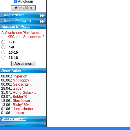
Autologin
Registrieren
Neues Passwort
Aktuelle Umfrage
Auf welchem Platz landet
der KSC zum Saisonende?
1-3
4-9
10-15
16-18
Neue Talker
08.06.:
Hyperion
06.06.:
Mr. Floppy
06.06.:
Gelöschter ...
28.04.:
tsab94
31.07.:
HöherGekick...
02.07.:
Bebler76
18.06.:
SlowJuicer
13.06.:
Richy1894
01.06.:
domischeder
01.06.:
Ltkluca
Wer ist online?