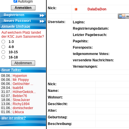
Autologin
Nick:
DalaDaDon
Registrieren
Neues Passwort
Userstats:
Logins:
Aktuelle Umfrage
Registrierungsdatum:
Auf welchem Platz landet
Letzter Pagebesuch:
der KSC zum Saisonende?
Pagehits:
1-3
4-9
Forenposts:
10-15
teilgenommene Votes:
16-18
versendete Nachrichten:
Verwarnungen:
Neue Talker
08.06.:
Hyperion
06.06.:
Mr. Floppy
06.06.:
Gelöschter ...
Nick:
28.04.:
tsab94
Name:
31.07.:
HöherGekick...
02.07.:
Bebler76
Wohnort:
18.06.:
SlowJuicer
13.06.:
Richy1894
Geschlecht:
01.06.:
domischeder
Alter:
01.06.:
Ltkluca
Geburtstag:
Wer ist online?
Beschreibung: