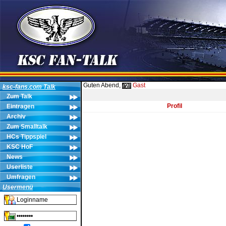
Guten Abend,
Gast
ksc-fans.com Talk
Zum Talk
Profil
Eintragen
Archiv
Zum Smalltalk
HCs Tippspiel
KSC HoF
News
Userliste
Umfragen
Usermenü