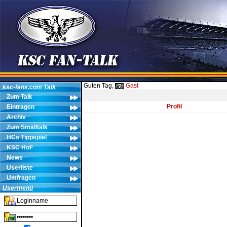
Guten Tag,
Gast
ksc-fans.com Talk
Zum Talk
Profil
Eintragen
Archiv
Zum Smalltalk
HCs Tippspiel
KSC HoF
News
Userliste
Umfragen
Usermenü