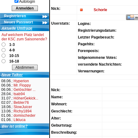
Autologin
Nick:
Schorle
Registrieren
Neues Passwort
Userstats:
Logins:
Aktuelle Umfrage
Registrierungsdatum:
Auf welchem Platz landet
Letzter Pagebesuch:
der KSC zum Saisonende?
Pagehits:
1-3
4-9
Forenposts:
10-15
teilgenommene Votes:
16-18
versendete Nachrichten:
Verwarnungen:
Neue Talker
08.06.:
Hyperion
06.06.:
Mr. Floppy
06.06.:
Gelöschter ...
Nick:
28.04.:
tsab94
Name:
31.07.:
HöherGekick...
02.07.:
Bebler76
Wohnort:
18.06.:
SlowJuicer
13.06.:
Richy1894
Geschlecht:
01.06.:
domischeder
Alter:
01.06.:
Ltkluca
Geburtstag:
Wer ist online?
Beschreibung: