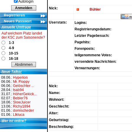
Autologin
Nick:
Bühler
Registrieren
Neues Passwort
Userstats:
Logins:
Aktuelle Umfrage
Registrierungsdatum:
Auf welchem Platz landet
Letzter Pagebesuch:
der KSC zum Saisonende?
Pagehits:
1-3
4-9
Forenposts:
10-15
teilgenommene Votes:
16-18
versendete Nachrichten:
Verwarnungen:
Neue Talker
08.06.:
Hyperion
06.06.:
Mr. Floppy
06.06.:
Gelöschter ...
Nick:
28.04.:
tsab94
Name:
31.07.:
HöherGekick...
02.07.:
Bebler76
Wohnort:
18.06.:
SlowJuicer
13.06.:
Richy1894
Geschlecht:
01.06.:
domischeder
Alter:
01.06.:
Ltkluca
Geburtstag:
Wer ist online?
Beschreibung: