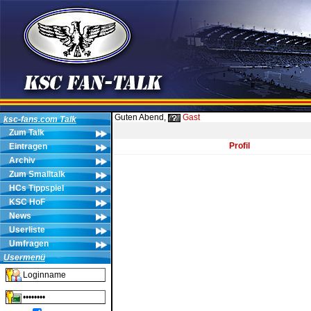
Guten Abend,
Gast
ksc-fans.com Talk
Zum Talk
Profil
Eintragen
Archiv
Zum Smalltalk
HCs Tippspiel
KSC HoF
News
Userliste
Umfragen
Usermenü