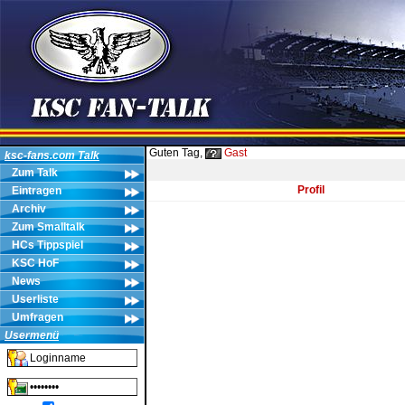
Guten Tag,
Gast
ksc-fans.com Talk
Zum Talk
Profil
Eintragen
Archiv
Zum Smalltalk
HCs Tippspiel
KSC HoF
News
Userliste
Umfragen
Usermenü