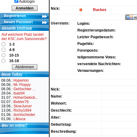
Autologin
Nick:
Ruckes
Registrieren
Neues Passwort
Userstats:
Logins:
Aktuelle Umfrage
Registrierungsdatum:
Auf welchem Platz landet
Letzter Pagebesuch:
der KSC zum Saisonende?
Pagehits:
1-3
4-9
Forenposts:
10-15
teilgenommene Votes:
16-18
versendete Nachrichten:
Verwarnungen:
Neue Talker
08.06.:
Hyperion
06.06.:
Mr. Floppy
06.06.:
Gelöschter ...
Nick:
28.04.:
tsab94
Name:
31.07.:
HöherGekick...
02.07.:
Bebler76
Wohnort:
18.06.:
SlowJuicer
13.06.:
Richy1894
Geschlecht:
01.06.:
domischeder
Alter:
01.06.:
Ltkluca
Geburtstag:
Wer ist online?
Beschreibung: