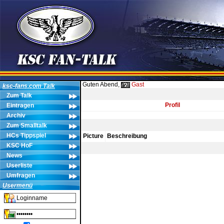
Guten Abend,
Gast
ksc-fans.com Talk
Zum Talk
Profil
Eintragen
Archiv
Zum Smalltalk
HCs Tippspiel
Picture
Beschreibung
KSC HoF
News
Userliste
Umfragen
Usermenü