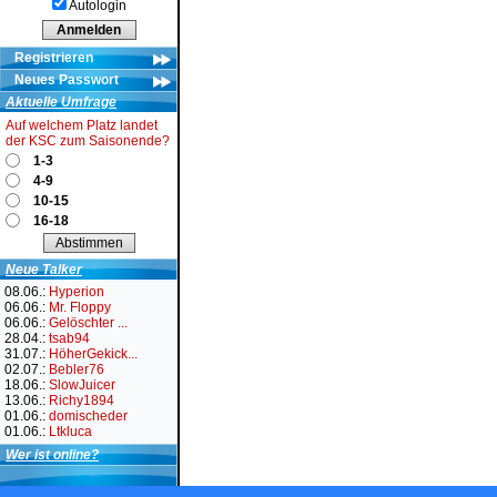
Autologin
Registrieren
Neues Passwort
Aktuelle Umfrage
Auf welchem Platz landet
der KSC zum Saisonende?
1-3
4-9
10-15
16-18
Neue Talker
08.06.:
Hyperion
06.06.:
Mr. Floppy
06.06.:
Gelöschter ...
28.04.:
tsab94
31.07.:
HöherGekick...
02.07.:
Bebler76
18.06.:
SlowJuicer
13.06.:
Richy1894
01.06.:
domischeder
01.06.:
Ltkluca
Wer ist online?