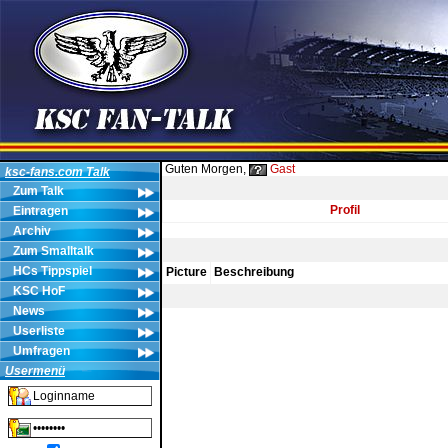
Guten Morgen,
Gast
ksc-fans.com Talk
Zum Talk
Profil
Eintragen
Archiv
Zum Smalltalk
HCs Tippspiel
Picture
Beschreibung
KSC HoF
News
Userliste
Umfragen
Usermenü