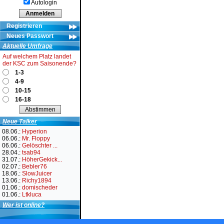
Autologin
Registrieren
Neues Passwort
Aktuelle Umfrage
Auf welchem Platz landet
der KSC zum Saisonende?
1-3
4-9
10-15
16-18
Neue Talker
08.06.:
Hyperion
06.06.:
Mr. Floppy
06.06.:
Gelöschter ...
28.04.:
tsab94
31.07.:
HöherGekick...
02.07.:
Bebler76
18.06.:
SlowJuicer
13.06.:
Richy1894
01.06.:
domischeder
01.06.:
Ltkluca
Wer ist online?