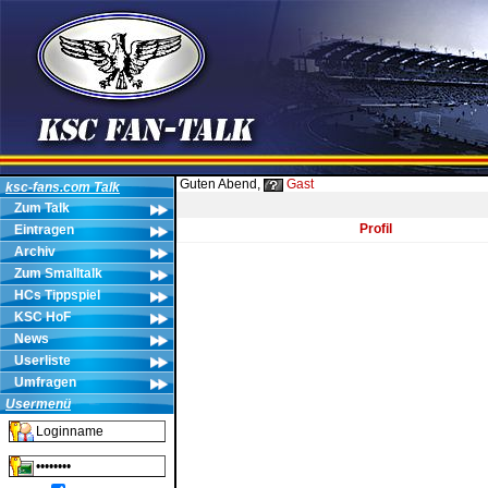
Guten Abend,
Gast
ksc-fans.com Talk
Zum Talk
Profil
Eintragen
Archiv
Zum Smalltalk
HCs Tippspiel
KSC HoF
News
Userliste
Umfragen
Usermenü