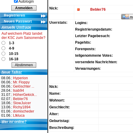
Autologin
Nick:
Bebler76
Registrieren
Neues Passwort
Userstats:
Logins:
Aktuelle Umfrage
Registrierungsdatum:
Auf welchem Platz landet
Letzter Pagebesuch:
der KSC zum Saisonende?
Pagehits:
1-3
4-9
Forenposts:
10-15
teilgenommene Votes:
16-18
versendete Nachrichten:
Verwarnungen:
Neue Talker
08.06.:
Hyperion
06.06.:
Mr. Floppy
06.06.:
Gelöschter ...
Nick:
28.04.:
tsab94
Name:
31.07.:
HöherGekick...
02.07.:
Bebler76
Wohnort:
18.06.:
SlowJuicer
13.06.:
Richy1894
Geschlecht:
01.06.:
domischeder
Alter:
01.06.:
Ltkluca
Geburtstag:
Wer ist online?
Beschreibung: