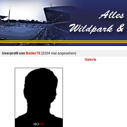
Userprofil von
Bebler76
[3204 mal angesehen]
Galerie