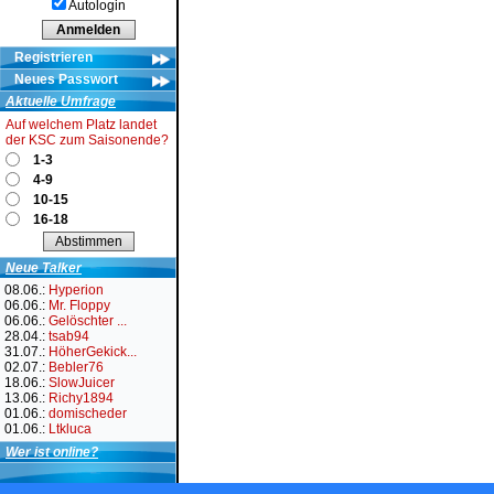
Autologin
Registrieren
Neues Passwort
Aktuelle Umfrage
Auf welchem Platz landet
der KSC zum Saisonende?
1-3
4-9
10-15
16-18
Neue Talker
08.06.:
Hyperion
06.06.:
Mr. Floppy
06.06.:
Gelöschter ...
28.04.:
tsab94
31.07.:
HöherGekick...
02.07.:
Bebler76
18.06.:
SlowJuicer
13.06.:
Richy1894
01.06.:
domischeder
01.06.:
Ltkluca
Wer ist online?