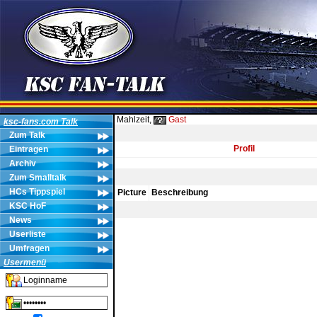
Mahlzeit,
Gast
ksc-fans.com Talk
Zum Talk
Profil
Eintragen
Archiv
Zum Smalltalk
HCs Tippspiel
Picture
Beschreibung
KSC HoF
News
Userliste
Umfragen
Usermenü