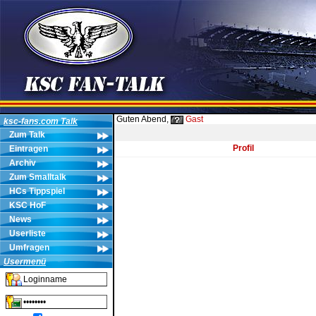
Guten Abend,
Gast
ksc-fans.com Talk
Zum Talk
Profil
Eintragen
Archiv
Zum Smalltalk
HCs Tippspiel
KSC HoF
News
Userliste
Umfragen
Usermenü