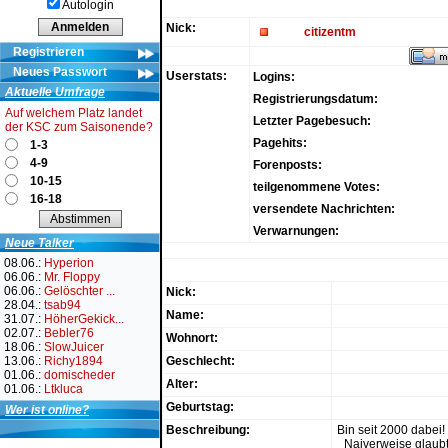
Autologin
Nick:
citizentm
Registrieren
Neues Passwort
Userstats:
Logins:
Aktuelle Umfrage
Registrierungsdatum:
Auf welchem Platz landet
Letzter Pagebesuch:
der KSC zum Saisonende?
Pagehits:
1-3
4-9
Forenposts:
10-15
teilgenommene Votes:
16-18
versendete Nachrichten:
Verwarnungen:
Neue Talker
08.06.:
Hyperion
06.06.:
Mr. Floppy
06.06.:
Gelöschter ...
Nick:
28.04.:
tsab94
Name:
31.07.:
HöherGekick...
02.07.:
Bebler76
Wohnort:
18.06.:
SlowJuicer
13.06.:
Richy1894
Geschlecht:
01.06.:
domischeder
Alter:
01.06.:
Ltkluca
Geburtstag:
Wer ist online?
Beschreibung:
Bin seit 2000 dabei!
Naiverweise glaubt