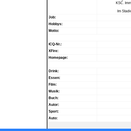
KSC. Imme
Im Stadi
Job:
Hobbys:
Motto:
ICQ-Nr.:
XFire:
Homepage:
Drink:
Essen:
Film:
Musik:
Buch:
Autor:
Sport:
Auto: