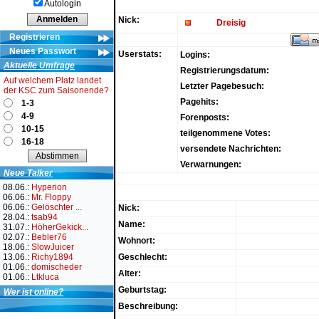
Autologin
Nick:
Dreisig
Registrieren
Neues Passwort
Userstats:
Logins:
Aktuelle Umfrage
Registrierungsdatum:
Auf welchem Platz landet
Letzter Pagebesuch:
der KSC zum Saisonende?
Pagehits:
1-3
4-9
Forenposts:
10-15
teilgenommene Votes:
16-18
versendete Nachrichten:
Verwarnungen:
Neue Talker
08.06.:
Hyperion
06.06.:
Mr. Floppy
06.06.:
Gelöschter ...
Nick:
28.04.:
tsab94
Name:
31.07.:
HöherGekick...
02.07.:
Bebler76
Wohnort:
18.06.:
SlowJuicer
13.06.:
Richy1894
Geschlecht:
01.06.:
domischeder
Alter:
01.06.:
Ltkluca
Geburtstag:
Wer ist online?
Beschreibung: