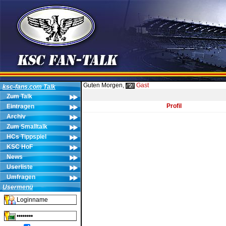
Guten Morgen,
Gast
ksc-fans.com Talk
Zum Talk
Profil
Eintragen
Archiv
Zum Smalltalk
HCs Tippspiel
KSC HoF
News
Userliste
Umfragen
Usermenü