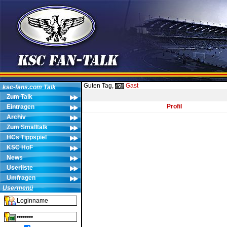
Guten Tag,
Gast
ksc-fans.com Talk
Zum Talk
Profil
Eintragen
Archiv
Zum Smalltalk
HCs Tippspiel
KSC HoF
News
Userliste
Umfragen
Usermenü