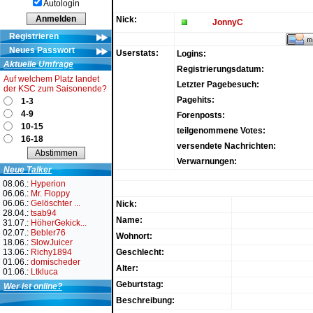
Autologin
Nick:
JonnyC
Registrieren
Neues Passwort
Userstats:
Logins:
Aktuelle Umfrage
Registrierungsdatum:
Auf welchem Platz landet
Letzter Pagebesuch:
der KSC zum Saisonende?
Pagehits:
1-3
4-9
Forenposts:
10-15
teilgenommene Votes:
16-18
versendete Nachrichten:
Verwarnungen:
Neue Talker
08.06.:
Hyperion
06.06.:
Mr. Floppy
06.06.:
Gelöschter ...
Nick:
28.04.:
tsab94
Name:
31.07.:
HöherGekick...
02.07.:
Bebler76
Wohnort:
18.06.:
SlowJuicer
13.06.:
Richy1894
Geschlecht:
01.06.:
domischeder
Alter:
01.06.:
Ltkluca
Geburtstag:
Wer ist online?
Beschreibung: