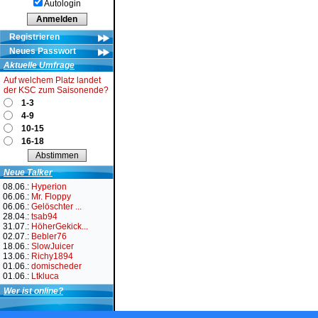
Autologin
Registrieren
Neues Passwort
Aktuelle Umfrage
Auf welchem Platz landet
der KSC zum Saisonende?
1-3
4-9
10-15
16-18
Neue Talker
08.06.:
Hyperion
06.06.:
Mr. Floppy
06.06.:
Gelöschter ...
28.04.:
tsab94
31.07.:
HöherGekick...
02.07.:
Bebler76
18.06.:
SlowJuicer
13.06.:
Richy1894
01.06.:
domischeder
01.06.:
Ltkluca
Wer ist online?