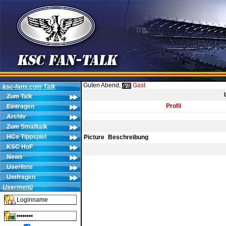
Guten Abend,
Gast
ksc-fans.com Talk
Zum Talk
Profil
Eintragen
Archiv
Zum Smalltalk
HCs Tippspiel
Picture
Beschreibung
KSC HoF
News
Userliste
Umfragen
Usermenü