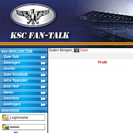
Guten Morgen,
Gast
ksc-fans.com Talk
Zum Talk
Profil
Eintragen
Archiv
Zum Smalltalk
HCs Tippspiel
KSC HoF
News
Userliste
Umfragen
Usermenü