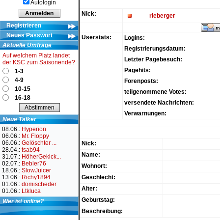
Autologin
Nick:
rieberger
Registrieren
Neues Passwort
Userstats:
Logins:
Aktuelle Umfrage
Registrierungsdatum:
Auf welchem Platz landet
Letzter Pagebesuch:
der KSC zum Saisonende?
Pagehits:
1-3
4-9
Forenposts:
10-15
teilgenommene Votes:
16-18
versendete Nachrichten:
Verwarnungen:
Neue Talker
08.06.:
Hyperion
06.06.:
Mr. Floppy
06.06.:
Gelöschter ...
Nick:
28.04.:
tsab94
Name:
31.07.:
HöherGekick...
02.07.:
Bebler76
Wohnort:
18.06.:
SlowJuicer
13.06.:
Richy1894
Geschlecht:
01.06.:
domischeder
Alter:
01.06.:
Ltkluca
Geburtstag:
Wer ist online?
Beschreibung: