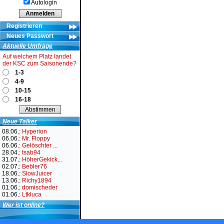
Autologin
Registrieren
Neues Passwort
Aktuelle Umfrage
Auf welchem Platz landet
der KSC zum Saisonende?
1-3
4-9
10-15
16-18
Neue Talker
08.06.:
Hyperion
06.06.:
Mr. Floppy
06.06.:
Gelöschter ...
28.04.:
tsab94
31.07.:
HöherGekick...
02.07.:
Bebler76
18.06.:
SlowJuicer
13.06.:
Richy1894
01.06.:
domischeder
01.06.:
Ltkluca
Wer ist online?