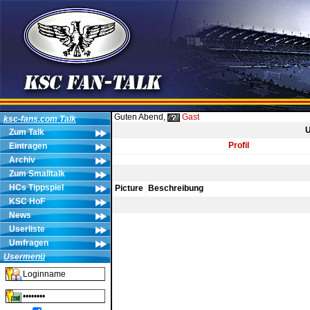
Guten Abend,
Gast
ksc-fans.com Talk
U
Zum Talk
Profil
Eintragen
Archiv
Zum Smalltalk
HCs Tippspiel
Picture
Beschreibung
KSC HoF
News
Userliste
Umfragen
Usermenü