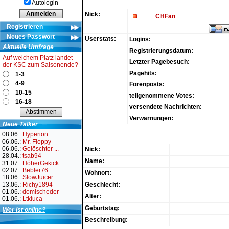
Autologin
Nick:
CHFan
Registrieren
Neues Passwort
Userstats:
Logins:
Aktuelle Umfrage
Registrierungsdatum:
Auf welchem Platz landet
Letzter Pagebesuch:
der KSC zum Saisonende?
Pagehits:
1-3
4-9
Forenposts:
10-15
teilgenommene Votes:
16-18
versendete Nachrichten:
Verwarnungen:
Neue Talker
08.06.:
Hyperion
06.06.:
Mr. Floppy
06.06.:
Gelöschter ...
Nick:
28.04.:
tsab94
Name:
31.07.:
HöherGekick...
02.07.:
Bebler76
Wohnort:
18.06.:
SlowJuicer
13.06.:
Richy1894
Geschlecht:
01.06.:
domischeder
Alter:
01.06.:
Ltkluca
Geburtstag:
Wer ist online?
Beschreibung: