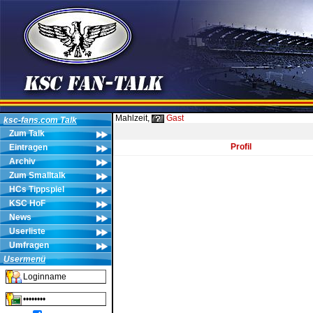
Mahlzeit,
Gast
ksc-fans.com Talk
Zum Talk
Profil
Eintragen
Archiv
Zum Smalltalk
HCs Tippspiel
KSC HoF
News
Userliste
Umfragen
Usermenü