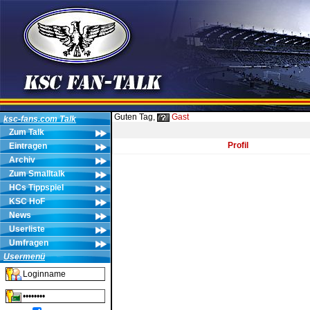
Guten Tag,
Gast
ksc-fans.com Talk
Zum Talk
Profil
Eintragen
Archiv
Zum Smalltalk
HCs Tippspiel
KSC HoF
News
Userliste
Umfragen
Usermenü