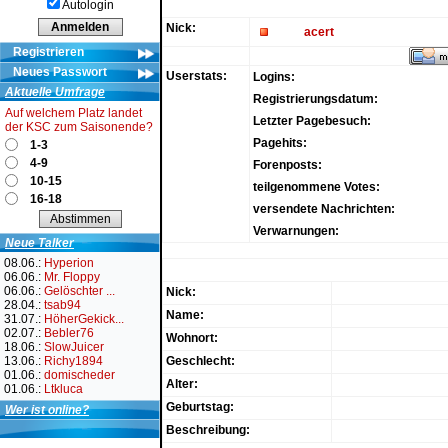
Autologin
Nick:
acert
Registrieren
Neues Passwort
Userstats:
Logins:
Aktuelle Umfrage
Registrierungsdatum:
Auf welchem Platz landet
Letzter Pagebesuch:
der KSC zum Saisonende?
Pagehits:
1-3
4-9
Forenposts:
10-15
teilgenommene Votes:
16-18
versendete Nachrichten:
Verwarnungen:
Neue Talker
08.06.:
Hyperion
06.06.:
Mr. Floppy
06.06.:
Gelöschter ...
Nick:
28.04.:
tsab94
Name:
31.07.:
HöherGekick...
02.07.:
Bebler76
Wohnort:
18.06.:
SlowJuicer
13.06.:
Richy1894
Geschlecht:
01.06.:
domischeder
Alter:
01.06.:
Ltkluca
Geburtstag:
Wer ist online?
Beschreibung: