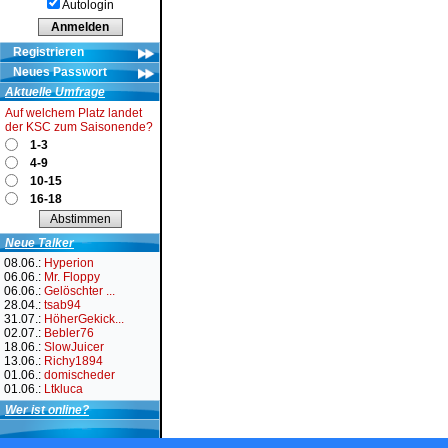
Autologin
Registrieren
Neues Passwort
Aktuelle Umfrage
Auf welchem Platz landet
der KSC zum Saisonende?
1-3
4-9
10-15
16-18
Neue Talker
08.06.:
Hyperion
06.06.:
Mr. Floppy
06.06.:
Gelöschter ...
28.04.:
tsab94
31.07.:
HöherGekick...
02.07.:
Bebler76
18.06.:
SlowJuicer
13.06.:
Richy1894
01.06.:
domischeder
01.06.:
Ltkluca
Wer ist online?