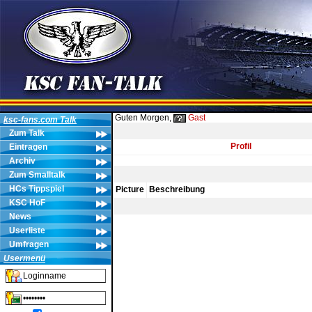
Guten Morgen,
Gast
ksc-fans.com Talk
Zum Talk
Profil
Eintragen
Archiv
Zum Smalltalk
HCs Tippspiel
Picture
Beschreibung
KSC HoF
News
Userliste
Umfragen
Usermenü