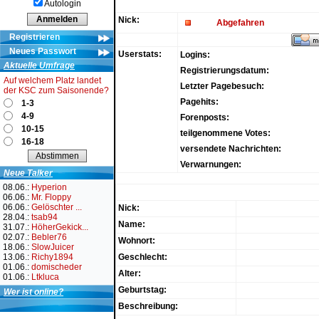
Autologin
Nick:
Abgefahren
Registrieren
Neues Passwort
Userstats:
Logins:
Aktuelle Umfrage
Registrierungsdatum:
Auf welchem Platz landet
Letzter Pagebesuch:
der KSC zum Saisonende?
Pagehits:
1-3
4-9
Forenposts:
10-15
teilgenommene Votes:
16-18
versendete Nachrichten:
Verwarnungen:
Neue Talker
08.06.:
Hyperion
06.06.:
Mr. Floppy
06.06.:
Gelöschter ...
Nick:
28.04.:
tsab94
Name:
31.07.:
HöherGekick...
02.07.:
Bebler76
Wohnort:
18.06.:
SlowJuicer
13.06.:
Richy1894
Geschlecht:
01.06.:
domischeder
Alter:
01.06.:
Ltkluca
Geburtstag:
Wer ist online?
Beschreibung: