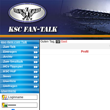
Guten Tag,
Gast
ksc-fans.com Talk
Zum Talk
Profil
Eintragen
Archiv
Zum Smalltalk
HCs Tippspiel
KSC HoF
News
Userliste
Umfragen
Usermenü