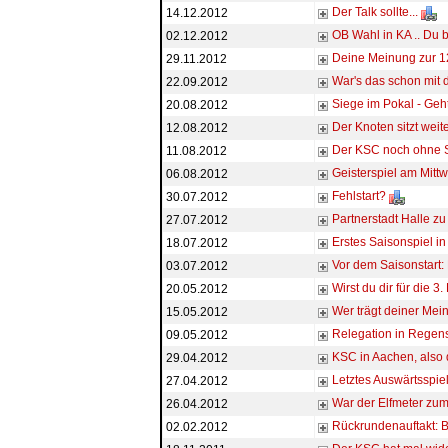
Der Talk sollte...
14.12.2012
OB Wahl in KA .. Du b
02.12.2012
Deine Meinung zur 1
29.11.2012
War's das schon mit 
22.09.2012
Siege im Pokal - Geht
20.08.2012
Der Knoten sitzt weit
12.08.2012
Der KSC noch ohne Si
11.08.2012
Geisterspiel am Mitt
06.08.2012
Fehlstart?
30.07.2012
Partnerstadt Halle zu
27.07.2012
Erstes Saisonspiel i
18.07.2012
Vor dem Saisonstart:
03.07.2012
Wirst du dir für die 
20.05.2012
Wer trägt deiner Mei
15.05.2012
Relegation in Regens
09.05.2012
KSC in Aachen, also
29.04.2012
Letztes Auswärtsspiel
27.04.2012
War der Elfmeter zum
26.04.2012
Rückrundenauftakt: B
02.02.2012