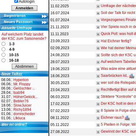
Autologin
Umfrage der nächsten
11.02.2025
Soll der Talk für nich
16.07.2024
Registrieren
Vorgezogenes Finale
01.07.2024
Neues Passwort
Vier Spiele noch in 
21.11.2023
Aktuelle Umfrage
Quick Poll: was holt
11.11.2023
Auf welchem Platz landet
der KSC zum Saisonende?
23.09.2023
Hat Eichner fertig?
1-3
02.09.2023
Wie hat deiner Mein
4-9
10-15
24.08.2023
Sollte sich der KS
16-18
Auf welchem Tabelle
28.07.2023
Was wäre eine aktuel
19.06.2023
Neue Talker
Saarbrücken ist..
18.06.2023
08.06.:
Hyperion
wer soll die Relegati
30.05.2023
06.06.:
Mr. Floppy
06.06.:
Gelöschter ...
Rechtfertigt Bier auf
23.04.2023
28.04.:
tsab94
Striktere "Kontrolle" 
31.07.:
HöherGekick...
06.03.2023
02.07.:
Bebler76
Der KSC holt in den 
17.02.2023
18.06.:
SlowJuicer
13.06.:
Richy1894
8 Spiele in Folge oh
07.02.2023
01.06.:
domischeder
Eichner raus?
08.11.2022
01.06.:
Ltkluca
Wer ist online?
5 Pleiten in Folge: 
05.11.2022
Gewinnt der KSC nu
27.08.2022