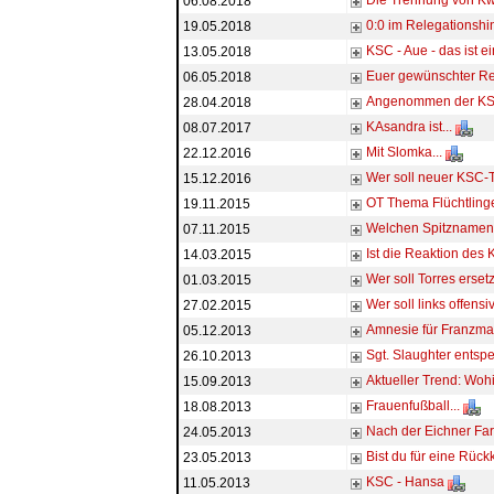
Die Trennung von Kwa
06.08.2018
0:0 im Relegationshin
19.05.2018
KSC - Aue - das ist ein
13.05.2018
Euer gewünschter Rel
06.05.2018
Angenommen der KSC 
28.04.2018
KAsandra ist...
08.07.2017
Mit Slomka...
22.12.2016
Wer soll neuer KSC-
15.12.2016
OT Thema Flüchtlinge
19.11.2015
Welchen Spitznamen
07.11.2015
Ist die Reaktion de
14.03.2015
Wer soll Torres erset
01.03.2015
Wer soll links offens
27.02.2015
Amnesie für Franzm
05.12.2013
Sgt. Slaughter entsp
26.10.2013
Aktueller Trend: Wo
15.09.2013
Frauenfußball...
18.08.2013
Nach der Eichner Far
24.05.2013
Bist du für eine Rück
23.05.2013
KSC - Hansa
11.05.2013