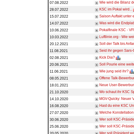
Wie wird die Bilanz d
07.08.2022
KSC im Pokal wird...
28.07.2022
Saison Auftakt unter
15.07.2022
Was wird die Endplat
14.07.2022
Pokalfinale KSC - VF
10.06.2022
Luftlinie.org - Wie w
10.03.2022
Soll der Talk bis An
20.12.2021
Seid ihr gegen Sars-
11.08.2021
Kick Dia?
02.08.2021
Soll Pourie eine wei
20.06.2021
Wie jung seid ihr?
11.06.2021
Offene Talk-Bewerbu
08.05.2021
Neue User-Bewerbung
18.01.2021
Wo schaut ihr KSC Spi
21.10.2020
MGV-Quicky: Neuer V
14.10.2020
Hast du eine KSC Unt
16.08.2020
Welche Konstellation
27.07.2020
Wer soll KSC-Präsid
30.06.2020
Wer soll KSC-Präsid
25.06.2020
Wer soll Präsident w
20.05.2020