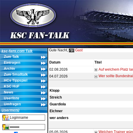
Gute Nacht,
Gast
ksc-fans.com Talk
Zum Talk
Datum
Titel
Eintragen
Archiv
02.08.2026
Auf welchem Platz l
Zum Smalltalk
Wer sollte Bundestra
04.07.2026
HCs Tippspiel
KSC HoF
Klopp
News
Streich
Userliste
Umfragen
Guardiola
Usermenü
Eichner
wer anders
Welchen Trainer wüns
05.05.2026